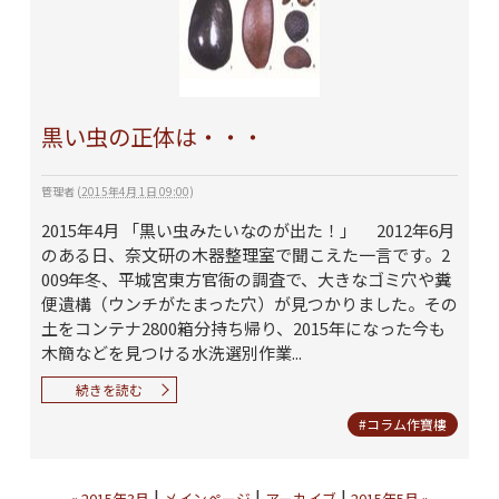
黒い虫の正体は・・・
管理者
(
2015年4月 1日 09:00
)
2015年4月 「黒い虫みたいなのが出た！」 2012年6月
のある日、奈文研の木器整理室で聞こえた一言です。2
009年冬、平城宮東方官衙の調査で、大きなゴミ穴や糞
便遺構（ウンチがたまった穴）が見つかりました。その
土をコンテナ2800箱分持ち帰り、2015年になった今も
木簡などを見つける水洗選別作業...
続きを読む
#コラム作寶樓
|
|
|
« 2015年3月
メインページ
アーカイブ
2015年5月 »