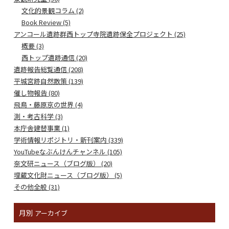
文化的景観コラム (2)
Book Review (5)
アンコール遺跡群西トップ寺院遺跡保全プロジェクト (25)
概要 (3)
西トップ遺跡通信 (20)
遺跡報告総覧通信 (208)
平城宮跡自然散策 (139)
催し物報告 (80)
飛鳥・藤原京の世界 (4)
測・考古科学 (3)
本庁舎建替事業 (1)
学術情報リポジトリ・新刊案内 (339)
YouTubeなぶんけんチャンネル (105)
奈文研ニュース（ブログ版） (20)
埋蔵文化財ニュース（ブログ版） (5)
その他全般 (31)
月別
アーカイブ