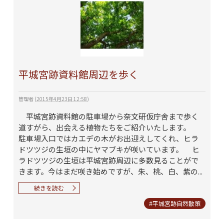
平城宮跡資料館周辺を歩く
管理者
(
2015年4月23日 12:58
)
平城宮跡資料館の駐車場から奈文研仮庁舎まで歩く
道すがら、出会える植物たちをご紹介いたします。
駐車場入口ではカエデの木がお出迎えしてくれ、ヒラ
ドツツジの生垣の中にヤマブキが咲いています。 ヒ
ラドツツジの生垣は平城宮跡周辺に多数見ることがで
きます。今はまだ咲き始めですが、朱、桃、白、紫の...
続きを読む
#平城宮跡自然散策