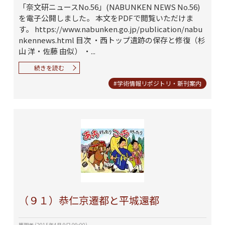
「奈文研ニュースNo.56」(NABUNKEN NEWS No.56)
を電子公開しました。 本文をPDFで閲覧いただけま
す。 https://www.nabunken.go.jp/publication/nabu
nkennews.html 目次 ・西トップ遺跡の保存と修復（杉
山 洋・佐藤 由似） ・...
続きを読む
#学術情報リポジトリ・新刊案内
（９１）恭仁京遷都と平城還都
管理者
(
2015年4月 9日 09:00
)