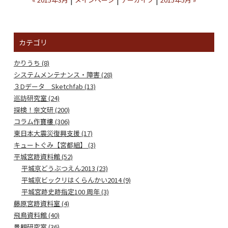
カテゴリ
かりうち (8)
システムメンテナンス・障害 (28)
３Dデータ Sketchfab (13)
巡訪研究室 (24)
探検！奈文研 (200)
コラム作寶樓 (306)
東日本大震災復興支援 (17)
キュートぐみ【宮都組】 (3)
平城宮跡資料館 (52)
平城京どうぶつえん2013 (23)
平城京ビックリはくらんかい2014 (9)
平城宮跡史跡指定100 周年 (3)
藤原宮跡資料室 (4)
飛鳥資料館 (40)
景観研究室 (36)