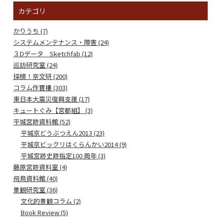
カテゴリ
かりうち (7)
システムメンテナンス・障害 (24)
３Dデータ Sketchfab (12)
巡訪研究室 (24)
探検！奈文研 (200)
コラム作寶樓 (303)
東日本大震災復興支援 (17)
キュートぐみ【宮都組】 (3)
平城宮跡資料館 (52)
平城京どうぶつえん2013 (23)
平城京ビックリはくらんかい2014 (9)
平城宮跡史跡指定100 周年 (3)
藤原宮跡資料室 (4)
飛鳥資料館 (40)
景観研究室 (36)
文化的景観コラム (2)
Book Review (5)