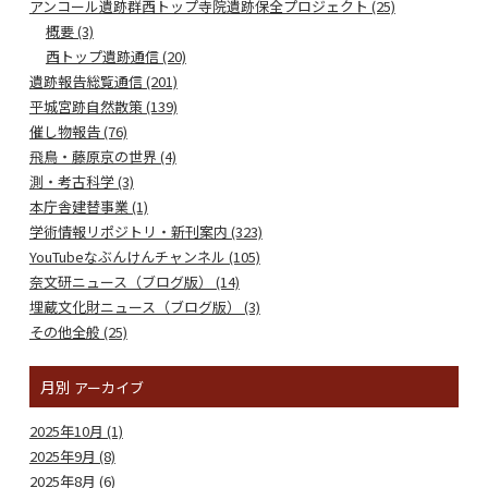
アンコール遺跡群西トップ寺院遺跡保全プロジェクト (25)
概要 (3)
西トップ遺跡通信 (20)
遺跡報告総覧通信 (201)
平城宮跡自然散策 (139)
催し物報告 (76)
飛鳥・藤原京の世界 (4)
測・考古科学 (3)
本庁舎建替事業 (1)
学術情報リポジトリ・新刊案内 (323)
YouTubeなぶんけんチャンネル (105)
奈文研ニュース（ブログ版） (14)
埋蔵文化財ニュース（ブログ版） (3)
その他全般 (25)
月別
アーカイブ
2025年10月 (1)
2025年9月 (8)
2025年8月 (6)