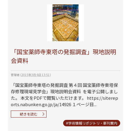
「国宝薬師寺東塔の発掘調査」現地説明
会資料
管理者
(
2015年3月 6日 13:51
)
「国宝薬師寺東塔の発掘調査 第４回 国宝薬師寺東塔保
存修理現場見学会」現地説明会資料 を電子公開しまし
た。 本文をPDFで閲覧いただけます。 https://siterep
orts.nabunken.go.jp/ja/14926 １ページ目...
続きを読む
#学術情報リポジトリ・新刊案内