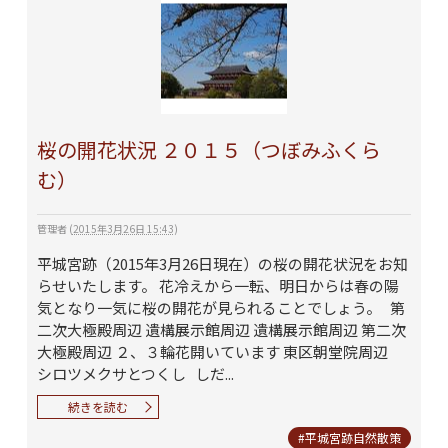
桜の開花状況 ２０１５（つぼみふくら
む）
管理者
(
2015年3月26日 15:43
)
平城宮跡（2015年3月26日現在）の桜の開花状況をお知
らせいたします。 花冷えから一転、明日からは春の陽
気となり一気に桜の開花が見られることでしょう。 第
二次大極殿周辺 遺構展示館周辺 遺構展示館周辺 第二次
大極殿周辺 ２、３輪花開いています 東区朝堂院周辺
シロツメクサとつくし しだ...
続きを読む
#平城宮跡自然散策