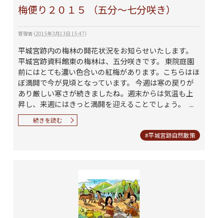
梅便り２０１５ （五分～七分咲き）
管理者
(
2015年3月13日 15:47
)
平城宮跡内の梅林の開花状況をお知らせいたします。
平城宮跡資料館東の梅林は、五分咲きです。 東院庭園
前にはとても濃い色合いの紅梅があります。こちらはほ
ぼ満開で今が見頃となっています。 今週は寒の戻りが
あり厳しい寒さが続きましたね。週末からは気温も上
昇し、来週にはきっと満開を迎えることでしょう。 ...
続きを読む
#平城宮跡自然散策