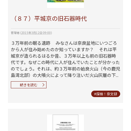
（８７）平城京の旧石器時代
管理者
(
2015年3月12日 09:00
)
３万年前の眠る遺跡 みなさんは奈良盆地にいつごろ
から人が住み始めたのか知っていますか？ それは平
城京が造られるはるか昔、３万年以上も前の旧石器時
代です。なぜこの時代に人が住んでいたことが分かった
のでしょう。それは、約３万年前の姶良火山（今の鹿児
島湾北部）の大噴火によって降り注いだ火山灰層の下...
続きを読む
#探検！奈文研