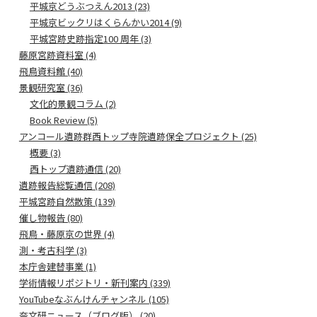
平城京どうぶつえん2013 (23)
平城京ビックリはくらんかい2014 (9)
平城宮跡史跡指定100 周年 (3)
藤原宮跡資料室 (4)
飛鳥資料館 (40)
景観研究室 (36)
文化的景観コラム (2)
Book Review (5)
アンコール遺跡群西トップ寺院遺跡保全プロジェクト (25)
概要 (3)
西トップ遺跡通信 (20)
遺跡報告総覧通信 (208)
平城宮跡自然散策 (139)
催し物報告 (80)
飛鳥・藤原京の世界 (4)
測・考古科学 (3)
本庁舎建替事業 (1)
学術情報リポジトリ・新刊案内 (339)
YouTubeなぶんけんチャンネル (105)
奈文研ニュース（ブログ版） (20)