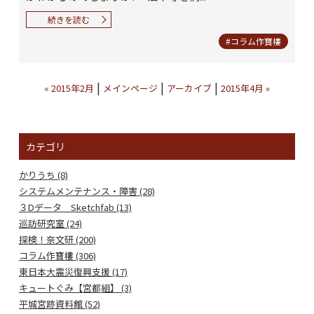
続きを読む
#コラム作寶樓
|
|
|
« 2015年2月
メインページ
アーカイブ
2015年4月 »
カテゴリ
かりうち (8)
システムメンテナンス・障害 (28)
３Dデータ Sketchfab (13)
巡訪研究室 (24)
探検！奈文研 (200)
コラム作寶樓 (306)
東日本大震災復興支援 (17)
キュートぐみ【宮都組】 (3)
平城宮跡資料館 (52)