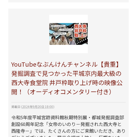
YouTubeなぶんけんチャンネル【貴重】
発掘調査で見つかった平城京内最大級の
西大寺食堂院 井戸枠取り上げ時の映像公
開！（オーディオコメンタリー付き）
掲載日
(
2024年9月20日 18:00
)
令和5年度平城宮跡資料館秋期特別展・都城発掘調査部
創設60周年記念「女帝のいのり－発掘された西大寺と
西隆寺－」では、たくさんの方にご来館いただき、あり