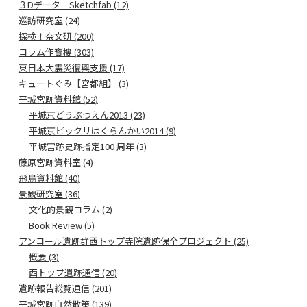
３Dデータ Sketchfab (12)
巡訪研究室 (24)
探検！奈文研 (200)
コラム作寶樓 (303)
東日本大震災復興支援 (17)
キュートぐみ【宮都組】 (3)
平城宮跡資料館 (52)
平城京どうぶつえん2013 (23)
平城京ビックリはくらんかい2014 (9)
平城宮跡史跡指定100 周年 (3)
藤原宮跡資料室 (4)
飛鳥資料館 (40)
景観研究室 (36)
文化的景観コラム (2)
Book Review (5)
アンコール遺跡群西トップ寺院遺跡保全プロジェクト (25)
概要 (3)
西トップ遺跡通信 (20)
遺跡報告総覧通信 (201)
平城宮跡自然散策 (139)