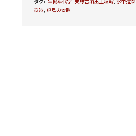
タグ
:
年輪年代学
,
栗塚古墳出土埴輪
,
水中遺跡
鉄器
,
飛鳥の景観