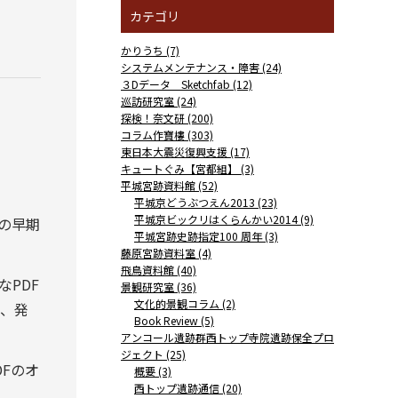
カテゴリ
かりうち (7)
システムメンテナンス・障害 (24)
３Dデータ Sketchfab (12)
巡訪研究室 (24)
探検！奈文研 (200)
コラム作寶樓 (303)
東日本大震災復興支援 (17)
キュートぐみ【宮都組】 (3)
平城宮跡資料館 (52)
平城京どうぶつえん2013 (23)
平城京ビックリはくらんかい2014 (9)
の早期
平城宮跡史跡指定100 周年 (3)
藤原宮跡資料室 (4)
飛鳥資料館 (40)
PDF
景観研究室 (36)
文化的景観コラム (2)
、発
Book Review (5)
アンコール遺跡群西トップ寺院遺跡保全プロ
ジェクト (25)
Fのオ
概要 (3)
西トップ遺跡通信 (20)