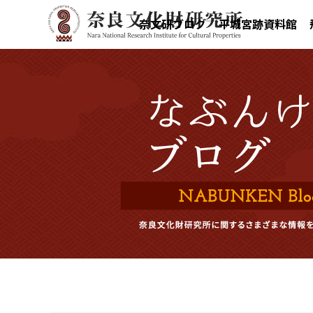
奈文研ブログ
平城宮跡資料館