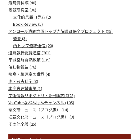
飛鳥資料館 (40)
景観研究室 (36)
文化的景観コラム (2)
Book Review (5)
アンコール遺跡群西トップ寺院遺跡保全プロジェクト (25)
概要 (3)
西トップ遺跡通信 (20)
遺跡報告総覧通信 (201)
平城宮跡自然散策 (139)
催し物報告 (76)
飛鳥・藤原京の世界 (4)
測・考古科学 (3)
本庁舎建替事業 (1)
学術情報リポジトリ・新刊案内 (323)
YouTubeなぶんけんチャンネル (105)
奈文研ニュース（ブログ版） (14)
埋蔵文化財ニュース（ブログ版） (3)
その他全般 (25)