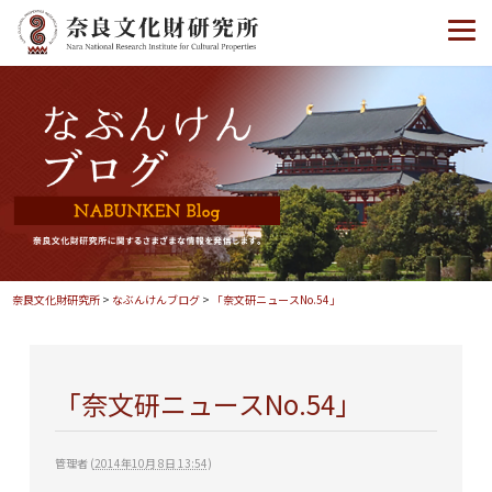
奈良文化財研究所
>
なぶんけんブログ
>
「奈文研ニュースNo.54」
「奈文研ニュースNo.54」
管理者
(
2014年10月 8日 13:54
)