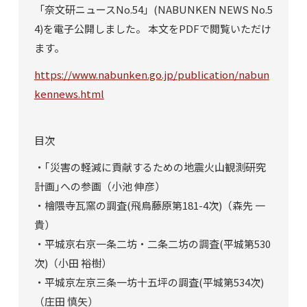
「奈文研ニュースNo.54」(NABUNKEN NEWS No.5
4)を電子公開しました。 本文をPDFで閲覧いただけ
ます。
https://www.nabunken.go.jp/publication/nabun
kennews.html
目次
・｢災害の軽減に貢献するための地震火山観測研究
計画｣への参画（小池 伸彦）
・檜隈寺瓦窯の調査(飛鳥藤原第181-4次)（森先 一
貴）
・平城京右京一条二坊・二条二坊の調査(平城第530
次)（小田 裕樹）
・平城京左京三条一坊十五坪の調査(平城第534次)
（庄田 慎矢）