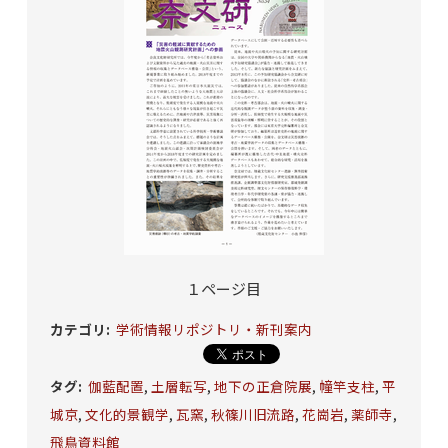
１ページ目
カテゴリ
:
学術情報リポジトリ・新刊案内
タグ
:
伽藍配置
,
土層転写
,
地下の正倉院展
,
幢竿支柱
,
平
城京
,
文化的景観学
,
瓦窯
,
秋篠川旧流路
,
花崗岩
,
薬師寺
,
飛鳥資料館