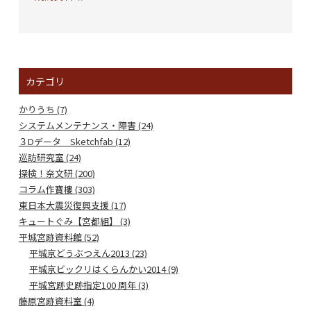
カテゴリ
かりうち (7)
システムメンテナンス・障害 (24)
３Dデータ Sketchfab (12)
巡訪研究室 (24)
探検！奈文研 (200)
コラム作寶樓 (303)
東日本大震災復興支援 (17)
キュートぐみ【宮都組】 (3)
平城宮跡資料館 (52)
平城京どうぶつえん2013 (23)
平城京ビックリはくらんかい2014 (9)
平城宮跡史跡指定100 周年 (3)
藤原宮跡資料室 (4)