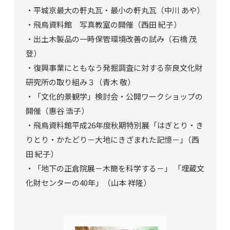
・平城京最大の軒丸瓦・最小の軒丸瓦（中川 あや）
・飛鳥資料館 写真教室の開催（西田 紀子）
・出土木製品の一時保管環境改善の試み（石橋 茂
登）
・復興事業にともなう発掘調査に対する奈良文化財
研究所の取り組み３（青木 敬）
・「文化的景観学」検討会・公開ワークショップの
開催（惠谷 浩子）
・飛鳥資料館平成26年度秋期特別展「はぎとり・き
りとり・かたどり－大地にきざまれた記憶－｣（西
田 紀子）
・「地下の正倉院展－木簡を科学する－」 「埋蔵文
化財センターの40年」（山本 祥隆）