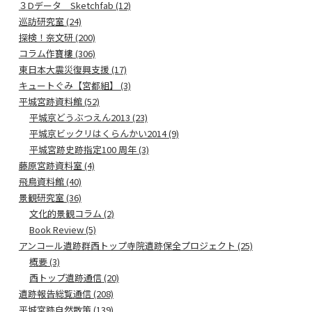
３Dデータ Sketchfab (12)
巡訪研究室 (24)
探検！奈文研 (200)
コラム作寶樓 (306)
東日本大震災復興支援 (17)
キュートぐみ【宮都組】 (3)
平城宮跡資料館 (52)
平城京どうぶつえん2013 (23)
平城京ビックリはくらんかい2014 (9)
平城宮跡史跡指定100 周年 (3)
藤原宮跡資料室 (4)
飛鳥資料館 (40)
景観研究室 (36)
文化的景観コラム (2)
Book Review (5)
アンコール遺跡群西トップ寺院遺跡保全プロジェクト (25)
概要 (3)
西トップ遺跡通信 (20)
遺跡報告総覧通信 (208)
平城宮跡自然散策 (139)