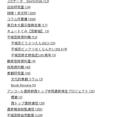
３Dデータ Sketchfab (12)
巡訪研究室 (24)
探検！奈文研 (200)
コラム作寶樓 (306)
東日本大震災復興支援 (17)
キュートぐみ【宮都組】 (3)
平城宮跡資料館 (52)
平城京どうぶつえん2013 (23)
平城京ビックリはくらんかい2014 (9)
平城宮跡史跡指定100 周年 (3)
藤原宮跡資料室 (4)
飛鳥資料館 (40)
景観研究室 (36)
文化的景観コラム (2)
Book Review (5)
アンコール遺跡群西トップ寺院遺跡保全プロジェクト (25)
概要 (3)
西トップ遺跡通信 (20)
遺跡報告総覧通信 (205)
平城宮跡自然散策 (139)