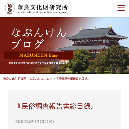
奈良文化財研究所
>
なぶんけんブログ
>
『民俗調査報告書総目録』
『民俗調査報告書総目録』
掲載日
(
2026年2月 5日 09:00
)