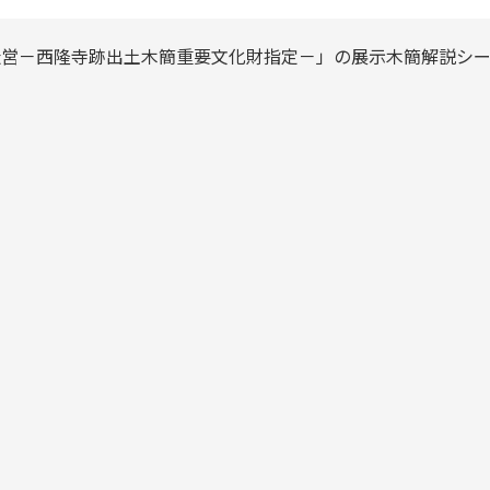
寺造営－西隆寺跡出土木簡重要文化財指定－」の展示木簡解説シ