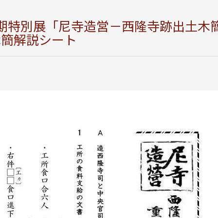
期特別展「尼寺造営－西隆寺跡出土木
木簡解説シート