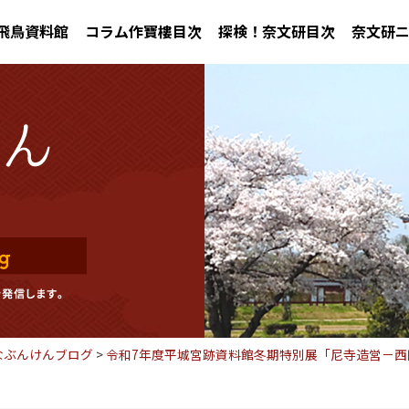
飛鳥資料館
コラム作寶樓目次
探検！奈文研目次
奈文研
なぶんけんブログ
>
令和7年度平城宮跡資料館冬期特別展「尼寺造営－