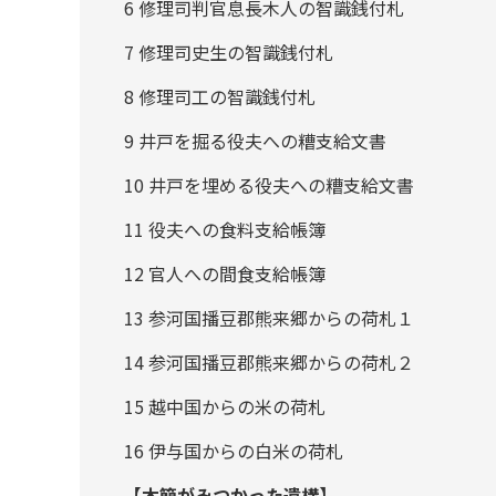
6 修理司判官息長木人の智識銭付札
7 修理司史生の智識銭付札
8 修理司工の智識銭付札
9 井戸を掘る役夫への糟支給文書
10 井戸を埋める役夫への糟支給文書
11 役夫への食料支給帳簿
12 官人への間食支給帳簿
13 参河国播豆郡熊来郷からの荷札１
14 参河国播豆郡熊来郷からの荷札２
15 越中国からの米の荷札
16 伊与国からの白米の荷札
【木簡がみつかった遺構】