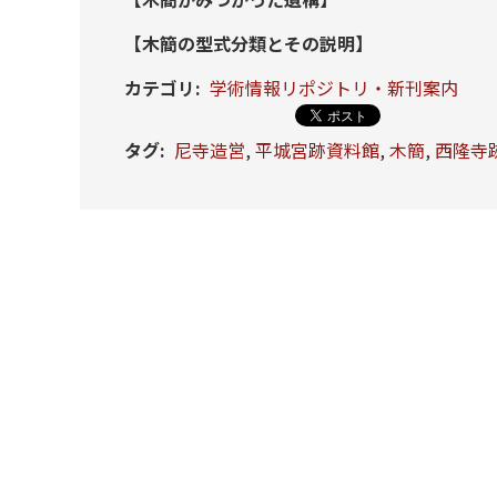
【木簡の型式分類とその説明】
カテゴリ
:
学術情報リポジトリ・新刊案内
タグ
:
尼寺造営
,
平城宮跡資料館
,
木簡
,
西隆寺