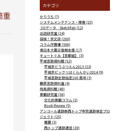
カテゴリ
簡重
かりうち (7)
システムメンテナンス・障害 (25)
３Dデータ Sketchfab (12)
巡訪研究室 (24)
探検！奈文研 (200)
コラム作寶樓 (306)
東日本大震災復興支援 (17)
キュートぐみ【宮都組】 (3)
平城宮跡資料館 (52)
平城京どうぶつえん2013 (23)
平城京ビックリはくらんかい2014 (9)
平城宮跡史跡指定100 周年 (3)
藤原宮跡資料室 (4)
飛鳥資料館 (40)
景観研究室 (36)
文化的景観コラム (2)
Book Review (5)
アンコール遺跡群西トップ寺院遺跡保全プロ
ジェクト (25)
概要 (3)
西トップ遺跡通信 (20)