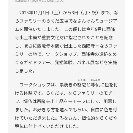
広報企画係
(
2025年11月26日 12:00
)
2025
年
11
月
1日（土）
から
3
日（月・祝）まで、な
らファミリーのらくだ広場でなぶんけんミュージア
ムを開催いたしました。この催しは今年
9
月に西隆
寺出土木簡が重要文化財に指定されたことを記念
し、まさに西隆寺木簡が出土した西隆寺＝ならファ
ミリーの地で、ワークショップ、西隆寺の遺跡をめ
ぐるガイドツアー、発掘体験、パネル展などを実施
しました。
らくだ
せんぶつ
ワークショップは、素焼きの
駱駝
と
塼仏
に色を付
ける体験です。らくだは、ならファミリーのモチー
フ、塼仏は西隆寺出土品をモチーフにして、用意し
ました。お好きな方を選んでもらい、自由に色を付
けていただきました。みなさん、個性的ならくだや
塼仏に仕上げていただけました。