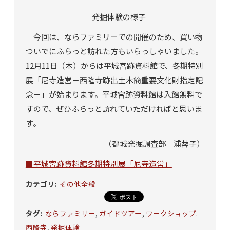
発掘体験の様子
今回は、ならファミリーでの開催のため、買い物
ついでにふらっと訪れた方もいらっしゃいました。
12
月
11
日（木）からは平城宮跡資料館で、冬期特別
展「
尼寺造営－西隆寺跡出土木簡重要文化財指定記
念－
」が始まります。平城宮跡資料館は入館無料で
すので、ぜひふらっと訪れていただければと思いま
す。
（都城発掘調査部 浦蓉子）
■平城宮跡資料館冬期特別展「尼寺造営」
カテゴリ
:
その他全般
タグ
:
ならファミリー
,
ガイドツアー
,
ワークショップ.
西隆寺
,
発掘体験