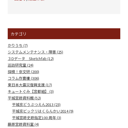
カテゴリ
かりうち (7)
システムメンテナンス・障害 (25)
３Dデータ Sketchfab (12)
巡訪研究室 (24)
探検！奈文研 (200)
コラム作寶樓 (306)
東日本大震災復興支援 (17)
キュートぐみ【宮都組】 (3)
平城宮跡資料館 (52)
平城京どうぶつえん2013 (23)
平城京ビックリはくらんかい2014 (9)
平城宮跡史跡指定100 周年 (3)
藤原宮跡資料室 (4)