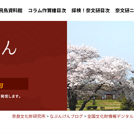
飛鳥資料館
コラム作寶樓目次
探検！奈文研目次
奈文研
奈良文化財研究所
>
なぶんけんブログ
>
全国文化財情報デジタル