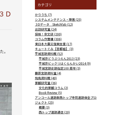
カテゴリ
３Ｄ
かりうち (7)
システムメンテナンス・障害 (25)
３Dデータ Sketchfab (12)
巡訪研究室 (24)
探検！奈文研 (200)
コラム作寶樓 (306)
東日本大震災復興支援 (17)
キュートぐみ【宮都組】 (3)
した。
平城宮跡資料館 (52)
平城京どうぶつえん2013 (23)
平城京ビックリはくらんかい2014 (9)
平城宮跡史跡指定100 周年 (3)
藤原宮跡資料室 (4)
飛鳥資料館 (40)
景観研究室 (36)
文化的景観コラム (2)
Book Review (5)
アンコール遺跡群西トップ寺院遺跡保全プロ
ジェクト (25)
概要 (3)
西トップ遺跡通信 (20)