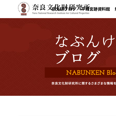
奈文研ブログ
平城宮跡資料館