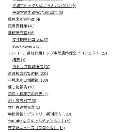
平城京ビックリはくらんかい2014 (9)
平城宮跡史跡指定100 周年 (3)
藤原宮跡資料室 (4)
飛鳥資料館 (40)
景観研究室 (36)
文化的景観コラム (2)
Book Review (5)
アンコール遺跡群西トップ寺院遺跡保全プロジェクト (25)
概要 (3)
西トップ遺跡通信 (20)
遺跡報告総覧通信 (201)
平城宮跡自然散策 (139)
催し物報告 (76)
飛鳥・藤原京の世界 (4)
測・考古科学 (3)
本庁舎建替事業 (1)
学術情報リポジトリ・新刊案内 (323)
YouTubeなぶんけんチャンネル (105)
奈文研ニュース（ブログ版） (14)