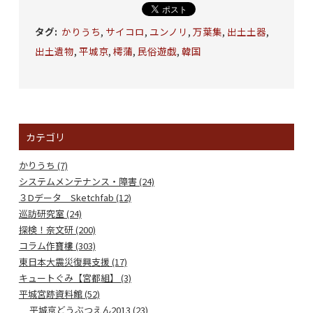
タグ
:
かりうち
,
サイコロ
,
ユンノリ
,
万葉集
,
出土土器
,
出土遺物
,
平城京
,
樗蒲
,
民俗遊戯
,
韓国
カテゴリ
かりうち (7)
システムメンテナンス・障害 (24)
３Dデータ Sketchfab (12)
巡訪研究室 (24)
探検！奈文研 (200)
コラム作寶樓 (303)
東日本大震災復興支援 (17)
キュートぐみ【宮都組】 (3)
平城宮跡資料館 (52)
平城京どうぶつえん2013 (23)