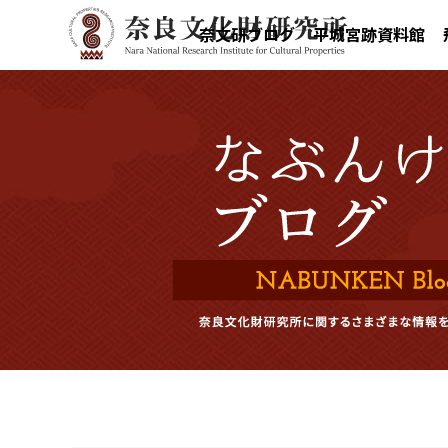
奈文研ブログ
平城宮跡資料館