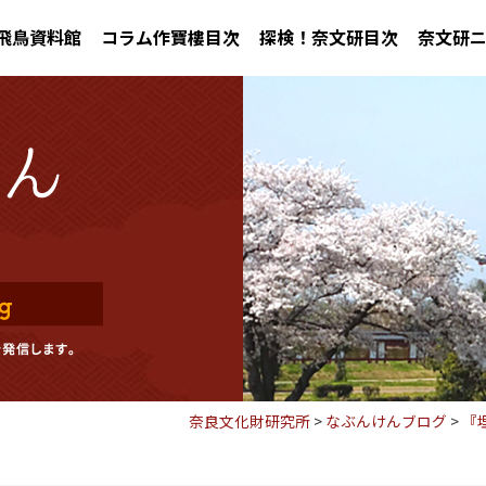
飛鳥資料館
コラム作寶樓目次
探検！奈文研目次
奈文研
奈良文化財研究所
>
なぶんけんブログ
>
『