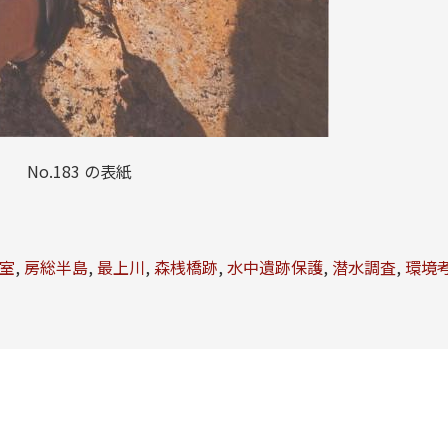
No.183 の表紙
室
,
房総半島
,
最上川
,
森桟橋跡
,
水中遺跡保護
,
潜水調査
,
環境