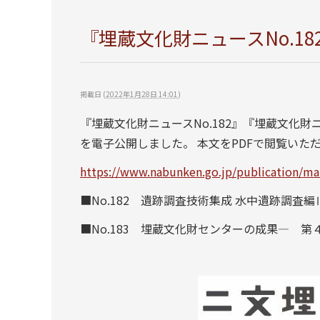
『埋蔵文化財ニュースNo.18
掲載日
(
2022年1月28日 14:01
)
『埋蔵文化財ニュースNo.182』『埋蔵文化財ニュースNo.18
を電子公開しました。 本文をPDFで閲覧いた
https://www.nabunken.go.jp/publication/m
■No.182 遺跡調査技術集成 水中遺跡調査編Ⅲ
■No.183 埋蔵文化財センターの成果― 第４期