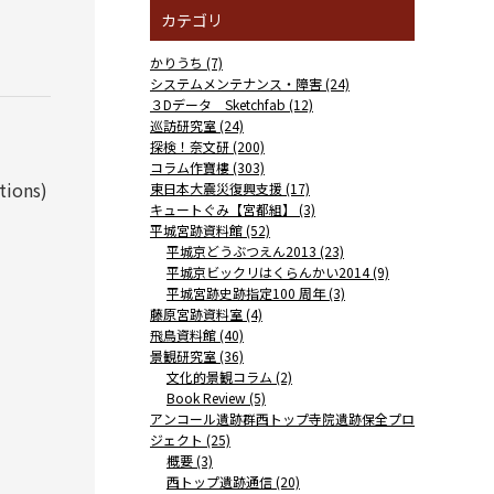
カテゴリ
かりうち (7)
システムメンテナンス・障害 (24)
３Dデータ Sketchfab (12)
巡訪研究室 (24)
探検！奈文研 (200)
コラム作寶樓 (303)
ions)
東日本大震災復興支援 (17)
キュートぐみ【宮都組】 (3)
平城宮跡資料館 (52)
平城京どうぶつえん2013 (23)
平城京ビックリはくらんかい2014 (9)
平城宮跡史跡指定100 周年 (3)
藤原宮跡資料室 (4)
飛鳥資料館 (40)
景観研究室 (36)
文化的景観コラム (2)
Book Review (5)
アンコール遺跡群西トップ寺院遺跡保全プロ
ジェクト (25)
概要 (3)
西トップ遺跡通信 (20)