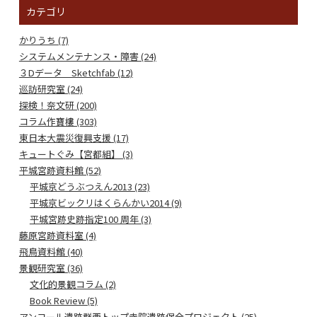
カテゴリ
かりうち (7)
システムメンテナンス・障害 (24)
３Dデータ Sketchfab (12)
巡訪研究室 (24)
探検！奈文研 (200)
コラム作寶樓 (303)
東日本大震災復興支援 (17)
キュートぐみ【宮都組】 (3)
平城宮跡資料館 (52)
平城京どうぶつえん2013 (23)
平城京ビックリはくらんかい2014 (9)
平城宮跡史跡指定100 周年 (3)
藤原宮跡資料室 (4)
飛鳥資料館 (40)
景観研究室 (36)
文化的景観コラム (2)
Book Review (5)
アンコール遺跡群西トップ寺院遺跡保全プロジェクト (25)