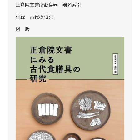
正倉院文書所載食器 器名索引
付録 古代の柏葉
図 版