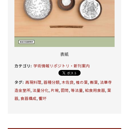
表紙
カテゴリ
:
学術情報リポジトリ・新刊案内
タグ
:
再現料理
,
器種分類
,
木佐良
,
椎の葉
,
槲葉
,
法華寺
造金堂所
,
法量分化
,
片埦
,
田笥
,
等法量
,
給食用食器
,
葉
器
,
食器構成
,
饗坏