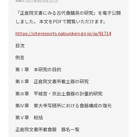
掲載日
(
2021年6月24日 10:33
)
「正倉院文書にみる古代食膳具の研究」を電子公開
しました。 本文をPDFで閲覧いただけます。
https://sitereports.nabunken.go.jp/ja/91714
目次
例言
第Ⅰ章 本研究の目的
第Ⅱ章 正倉院文書所載土器の研究
第Ⅲ章 平城宮・京出土食器の計量的研究
第Ⅳ章 東大寺写経所における食器構成の復元
第Ⅴ章 総括
正倉院文書所載食器 器名一覧