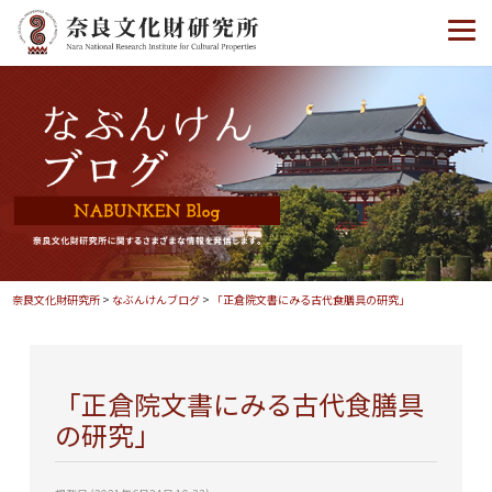
奈良文化財研究所
>
なぶんけんブログ
>
「正倉院文書にみる古代食膳具の研究」
「正倉院文書にみる古代食膳具
の研究」