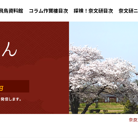
飛鳥資料館
コラム作寶樓目次
探検！奈文研目次
奈文研
奈良