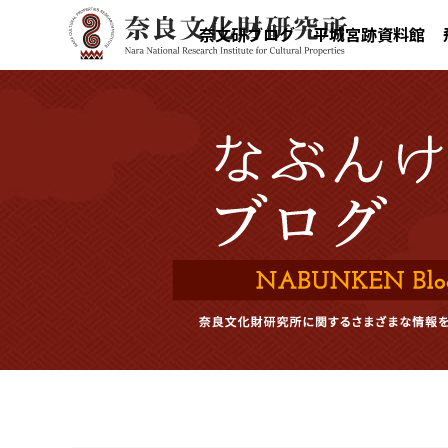
奈文研ブログ
平城宮跡資料館