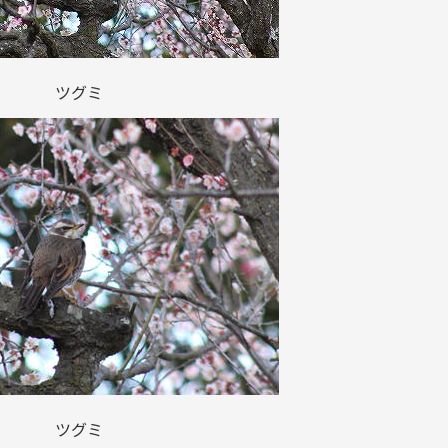
ツグミ
ツグミ