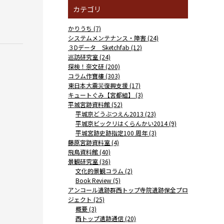
カテゴリ
かりうち (7)
システムメンテナンス・障害 (24)
３Dデータ Sketchfab (12)
巡訪研究室 (24)
探検！奈文研 (200)
コラム作寶樓 (303)
東日本大震災復興支援 (17)
キュートぐみ【宮都組】 (3)
平城宮跡資料館 (52)
平城京どうぶつえん2013 (23)
平城京ビックリはくらんかい2014 (9)
平城宮跡史跡指定100 周年 (3)
藤原宮跡資料室 (4)
飛鳥資料館 (40)
景観研究室 (36)
文化的景観コラム (2)
Book Review (5)
アンコール遺跡群西トップ寺院遺跡保全プロ
ジェクト (25)
概要 (3)
西トップ遺跡通信 (20)