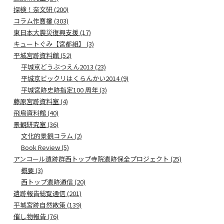
探検！奈文研 (200)
コラム作寶樓 (303)
東日本大震災復興支援 (17)
キュートぐみ【宮都組】 (3)
平城宮跡資料館 (52)
平城京どうぶつえん2013 (23)
平城京ビックリはくらんかい2014 (9)
平城宮跡史跡指定100 周年 (3)
藤原宮跡資料室 (4)
飛鳥資料館 (40)
景観研究室 (36)
文化的景観コラム (2)
Book Review (5)
アンコール遺跡群西トップ寺院遺跡保全プロジェクト (25)
概要 (3)
西トップ遺跡通信 (20)
遺跡報告総覧通信 (201)
平城宮跡自然散策 (139)
催し物報告 (76)