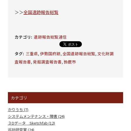
＞＞
全国遺跡報告総覧
カテゴリ
:
遺跡報告総覧通信
タグ
:
三重県
,
伊勢国府跡
,
全国遺跡報告総覧
,
文化財調
査報告書
,
発掘調査報告書
,
鈴鹿市
カテゴリ
かりうち (7)
システムメンテナンス・障害 (24)
３Dデータ Sketchfab (12)
巡訪研究室 (24)