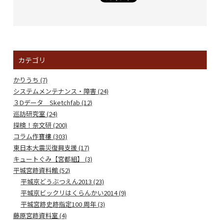
カテゴリ
かりうち (7)
システムメンテナンス・障害 (24)
３Dデータ Sketchfab (12)
巡訪研究室 (24)
探検！奈文研 (200)
コラム作寶樓 (303)
東日本大震災復興支援 (17)
キュートぐみ【宮都組】 (3)
平城宮跡資料館 (52)
平城京どうぶつえん2013 (23)
平城京ビックリはくらんかい2014 (9)
平城宮跡史跡指定100 周年 (3)
藤原宮跡資料室 (4)