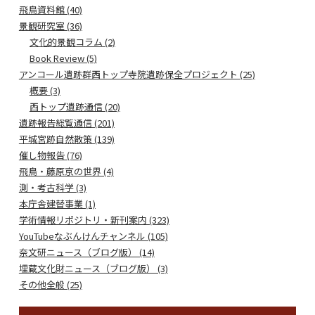
飛鳥資料館 (40)
景観研究室 (36)
文化的景観コラム (2)
Book Review (5)
アンコール遺跡群西トップ寺院遺跡保全プロジェクト (25)
概要 (3)
西トップ遺跡通信 (20)
遺跡報告総覧通信 (201)
平城宮跡自然散策 (139)
催し物報告 (76)
飛鳥・藤原京の世界 (4)
測・考古科学 (3)
本庁舎建替事業 (1)
学術情報リポジトリ・新刊案内 (323)
YouTubeなぶんけんチャンネル (105)
奈文研ニュース（ブログ版） (14)
埋蔵文化財ニュース（ブログ版） (3)
その他全般 (25)