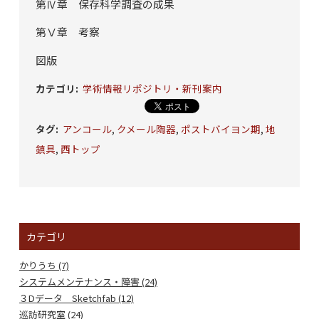
第Ⅳ章 保存科学調査の成果
第Ⅴ章 考察
図版
カテゴリ
:
学術情報リポジトリ・新刊案内
タグ
:
アンコール
,
クメール陶器
,
ポストバイヨン期
,
地
鎮具
,
西トップ
カテゴリ
かりうち (7)
システムメンテナンス・障害 (24)
３Dデータ Sketchfab (12)
巡訪研究室 (24)