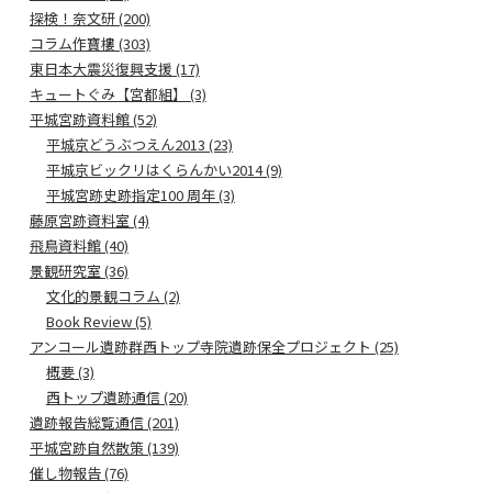
探検！奈文研 (200)
コラム作寶樓 (303)
東日本大震災復興支援 (17)
キュートぐみ【宮都組】 (3)
平城宮跡資料館 (52)
平城京どうぶつえん2013 (23)
平城京ビックリはくらんかい2014 (9)
平城宮跡史跡指定100 周年 (3)
藤原宮跡資料室 (4)
飛鳥資料館 (40)
景観研究室 (36)
文化的景観コラム (2)
Book Review (5)
アンコール遺跡群西トップ寺院遺跡保全プロジェクト (25)
概要 (3)
西トップ遺跡通信 (20)
遺跡報告総覧通信 (201)
平城宮跡自然散策 (139)
催し物報告 (76)