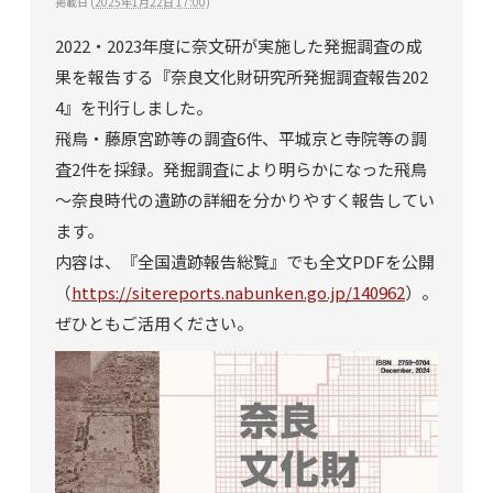
掲載日
(
2025年1月22日 17:00
)
2022・2023年度に奈文研が実施した発掘調査の成
果を報告する『奈良文化財研究所発掘調査報告202
4』を刊行しました。
飛鳥・藤原宮跡等の調査6件、平城京と寺院等の調
査2件を採録。発掘調査により明らかになった飛鳥
～奈良時代の遺跡の詳細を分かりやすく報告してい
ます。
内容は、『全国遺跡報告総覧』でも全文PDFを公開
（
https://sitereports.nabunken.go.jp/140962
）。
ぜひともご活用ください。