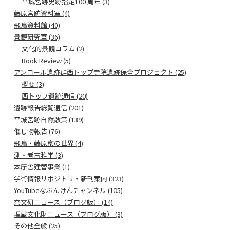
平城宮跡史跡指定100 周年 (3)
藤原宮跡資料室 (4)
飛鳥資料館 (40)
景観研究室 (36)
文化的景観コラム (2)
Book Review (5)
アンコール遺跡群西トップ寺院遺跡保全プロジェクト (25)
概要 (3)
西トップ遺跡通信 (20)
遺跡報告総覧通信 (201)
平城宮跡自然散策 (139)
催し物報告 (76)
飛鳥・藤原京の世界 (4)
測・考古科学 (3)
本庁舎建替事業 (1)
学術情報リポジトリ・新刊案内 (323)
YouTubeなぶんけんチャンネル (105)
奈文研ニュース（ブログ版） (14)
埋蔵文化財ニュース（ブログ版） (3)
その他全般 (25)