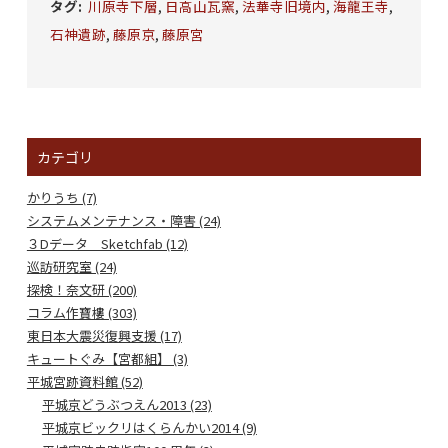
タグ
:
川原寺下層
,
日高山瓦窯
,
法華寺旧境内
,
海龍王寺
,
石神遺跡
,
藤原京
,
藤原宮
カテゴリ
かりうち (7)
システムメンテナンス・障害 (24)
３Dデータ Sketchfab (12)
巡訪研究室 (24)
探検！奈文研 (200)
コラム作寶樓 (303)
東日本大震災復興支援 (17)
キュートぐみ【宮都組】 (3)
平城宮跡資料館 (52)
平城京どうぶつえん2013 (23)
平城京ビックリはくらんかい2014 (9)