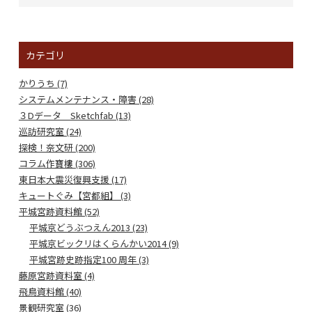
カテゴリ
かりうち (7)
システムメンテナンス・障害 (28)
３Dデータ Sketchfab (13)
巡訪研究室 (24)
探検！奈文研 (200)
コラム作寶樓 (306)
東日本大震災復興支援 (17)
キュートぐみ【宮都組】 (3)
平城宮跡資料館 (52)
平城京どうぶつえん2013 (23)
平城京ビックリはくらんかい2014 (9)
平城宮跡史跡指定100 周年 (3)
藤原宮跡資料室 (4)
飛鳥資料館 (40)
景観研究室 (36)