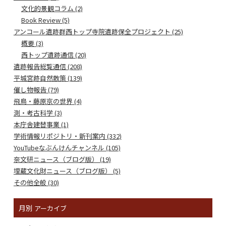
文化的景観コラム (2)
Book Review (5)
アンコール遺跡群西トップ寺院遺跡保全プロジェクト (25)
概要 (3)
西トップ遺跡通信 (20)
遺跡報告総覧通信 (208)
平城宮跡自然散策 (139)
催し物報告 (79)
飛鳥・藤原京の世界 (4)
測・考古科学 (3)
本庁舎建替事業 (1)
学術情報リポジトリ・新刊案内 (332)
YouTubeなぶんけんチャンネル (105)
奈文研ニュース（ブログ版） (19)
埋蔵文化財ニュース（ブログ版） (5)
その他全般 (30)
月別
アーカイブ