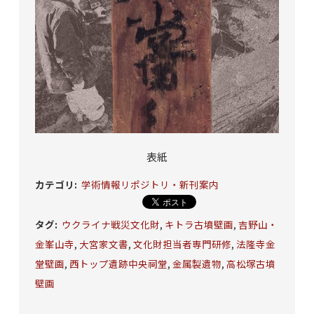
表紙
カテゴリ
:
学術情報リポジトリ・新刊案内
タグ
:
ウクライナ戦災文化財
,
キトラ古墳壁画
,
吉野山・
金峯山寺
,
大宮家文書
,
文化財担当者専門研修
,
法隆寺金
堂壁画
,
西トップ遺跡中央祠堂
,
金属製遺物
,
高松塚古墳
壁画