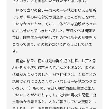
だということを実感いただけたかと思います。
極めて立地の良い平城京の一等地ともいえる場所
ですが、坪の中心部分の調査はほとんどおこなわれ
ていなかったため、そこに一体どんな施設があった
のかは分かっていませんでした。奈良文化財研究所
では、昨年度から継続して坪の中心部分の調査をお
こなっており、その核心部分に迫ろうとしていま
す。
調査の結果、掘立柱建物群や掘立柱塀、井戸と思
われる大土坑や礎石を捨てこんだ土坑など、多くの
遺構がみつかりました。掘立柱建物は、１棟ごとの
規模はそれほど大きくない（むしろ一等地のわりに
小さい...！）ものの、合計６棟が東西に整然と並ん
でいたことがわかりました。建物の規模や配置、出
土遺物から考えると、人々が暮らしていた空間とい
うよりも、むしろ倉庫や作業場といったバックヤー