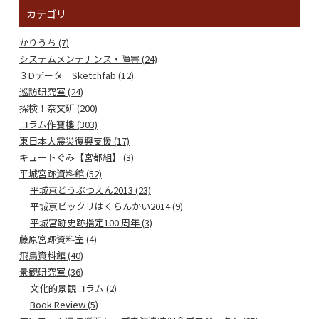
カテゴリ
かりうち (7)
システムメンテナンス・障害 (24)
３Dデータ Sketchfab (12)
巡訪研究室 (24)
探検！奈文研 (200)
コラム作寶樓 (303)
東日本大震災復興支援 (17)
キュートぐみ【宮都組】 (3)
平城宮跡資料館 (52)
平城京どうぶつえん2013 (23)
平城京ビックリはくらんかい2014 (9)
平城宮跡史跡指定100 周年 (3)
藤原宮跡資料室 (4)
飛鳥資料館 (40)
景観研究室 (36)
文化的景観コラム (2)
Book Review (5)