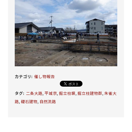
カテゴリ
:
催し物報告
タグ
:
二条大路
,
平城京
,
掘立柱塀
,
掘立柱建物群
,
朱雀大
路
,
礎石建物
,
自然流路