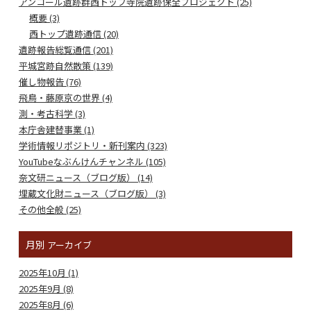
アンコール遺跡群西トップ寺院遺跡保全プロジェクト (25)
概要 (3)
西トップ遺跡通信 (20)
遺跡報告総覧通信 (201)
平城宮跡自然散策 (139)
催し物報告 (76)
飛鳥・藤原京の世界 (4)
測・考古科学 (3)
本庁舎建替事業 (1)
学術情報リポジトリ・新刊案内 (323)
YouTubeなぶんけんチャンネル (105)
奈文研ニュース（ブログ版） (14)
埋蔵文化財ニュース（ブログ版） (3)
その他全般 (25)
月別
アーカイブ
2025年10月 (1)
2025年9月 (8)
2025年8月 (6)