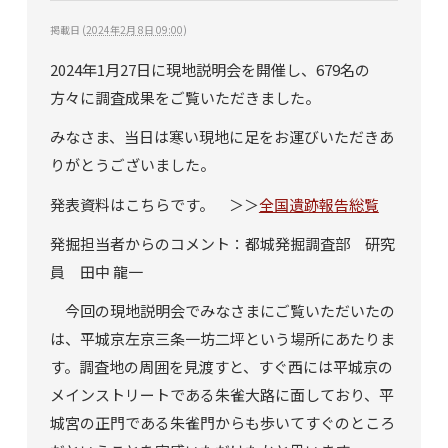
掲載日
(
2024年2月 8日 09:00
)
2024年1月27日に現地説明会を開催し、679名の
方々に調査成果をご覧いただきました。
みなさま、当日は寒い現地に足をお運びいただきあ
りがとうございました。
発表資料はこちらです。 ＞＞
全国遺跡報告総覧
発掘担当者からのコメント：都城発掘調査部 研究
員 田中 龍一
今回の現地説明会でみなさまにご覧いただいたの
は、平城京左京三条一坊二坪という場所にあたりま
す。調査地の周囲を見渡すと、すぐ西には平城京の
メインストリートである朱雀大路に面しており、平
城宮の正門である朱雀門からも歩いてすぐのところ