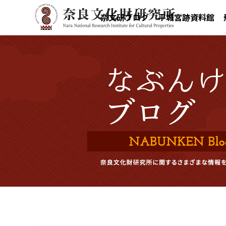
奈文研ブログ
平城宮跡資料館