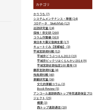
カテゴリ
かりうち (7)
システムメンテナンス・障害 (24)
３Dデータ Sketchfab (12)
巡訪研究室 (24)
探検！奈文研 (200)
コラム作寶樓 (303)
東日本大震災復興支援 (17)
キュートぐみ【宮都組】 (3)
平城宮跡資料館 (52)
平城京どうぶつえん2013 (23)
平城京ビックリはくらんかい2014 (9)
平城宮跡史跡指定100 周年 (3)
藤原宮跡資料室 (4)
飛鳥資料館 (40)
景観研究室 (36)
文化的景観コラム (2)
Book Review (5)
アンコール遺跡群西トップ寺院遺跡保全プロ
ジェクト (25)
概要 (3)
西トップ遺跡通信 (20)