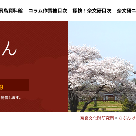
飛鳥資料館
コラム作寶樓目次
探検！奈文研目次
奈文研
奈良文化財研究所
>
なぶんけ