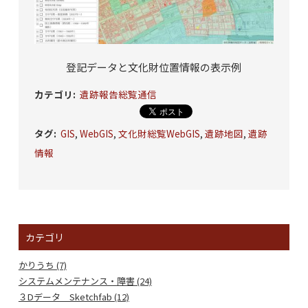
登記データと文化財位置情報の表示例
カテゴリ
:
遺跡報告総覧通信
タグ
:
GIS
,
WebGIS
,
文化財総覧WebGIS
,
遺跡地図
,
遺跡
情報
カテゴリ
かりうち (7)
システムメンテナンス・障害 (24)
３Dデータ Sketchfab (12)