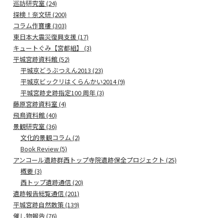
巡訪研究室 (24)
探検！奈文研 (200)
コラム作寶樓 (303)
東日本大震災復興支援 (17)
キュートぐみ【宮都組】 (3)
平城宮跡資料館 (52)
平城京どうぶつえん2013 (23)
平城京ビックリはくらんかい2014 (9)
平城宮跡史跡指定100 周年 (3)
藤原宮跡資料室 (4)
飛鳥資料館 (40)
景観研究室 (36)
文化的景観コラム (2)
Book Review (5)
アンコール遺跡群西トップ寺院遺跡保全プロジェクト (25)
概要 (3)
西トップ遺跡通信 (20)
遺跡報告総覧通信 (201)
平城宮跡自然散策 (139)
催し物報告 (76)