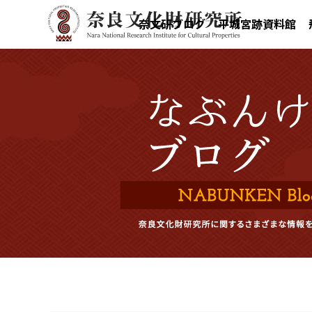
奈文研ブログ
平城宮跡資料館