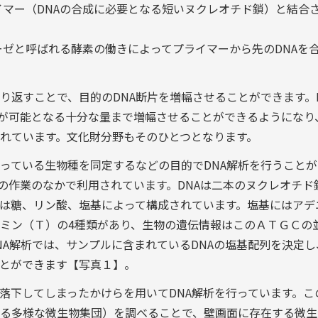
イマー（DNAの合成に必要となる短いヌクレオチド鎖）と結合
ーゼと呼ばれる酵素の働きによってプライマーから先のDNAを
返すことで、目的のDNA断片を増幅させることができます。P
析が可能となる十分な量まで増幅させることができるようになり
れています。文化財分野もそのひとつとなります。
ている生物種を同定するなどの目的でDNA解析を行うことが
連の作業のなかで利用されています。DNAは二本のヌクレオチド
は糖、リン酸、塩基によって構成されています。塩基にはアデ
ミン（Ｔ）の4種類があり、生物の遺伝情報はこのＡＴＧＣの
NA解析では、サンプルに含まれているDNAの塩基配列を決定し
とができます【写真１】。
下してしまったかけらを用いてDNA解析を行っています。こ
る多様な微生物集団）を調べることで、壁画面に存在する微生