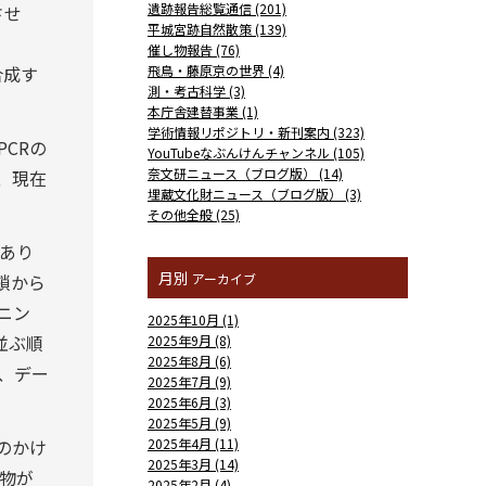
遺跡報告総覧通信 (201)
させ
平城宮跡自然散策 (139)
催し物報告 (76)
合成す
飛鳥・藤原京の世界 (4)
測・考古科学 (3)
本庁舎建替事業 (1)
学術情報リポジトリ・新刊案内 (323)
CRの
YouTubeなぶんけんチャンネル (105)
奈文研ニュース（ブログ版） (14)
、現在
埋蔵文化財ニュース（ブログ版） (3)
その他全般 (25)
あり
月別
鎖から
アーカイブ
ニン
2025年10月 (1)
並ぶ順
2025年9月 (8)
2025年8月 (6)
、デー
2025年7月 (9)
2025年6月 (3)
2025年5月 (9)
のかけ
2025年4月 (11)
2025年3月 (14)
物が
2025年2月 (4)