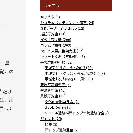
カテゴリ
かりうち (7)
システムメンテナンス・障害 (24)
３Dデータ Sketchfab (12)
巡訪研究室 (24)
探検！奈文研 (200)
コラム作寶樓 (303)
東日本大震災復興支援 (17)
キュートぐみ【宮都組】 (3)
か。鼻
平城宮跡資料館 (52)
平城京どうぶつえん2013 (23)
覚えの
平城京ビックリはくらんかい2014 (9)
平城宮跡史跡指定100 周年 (3)
藤原宮跡資料室 (4)
飛鳥資料館 (40)
断片だけ
景観研究室 (36)
は、加
文化的景観コラム (2)
用して
Book Review (5)
アンコール遺跡群西トップ寺院遺跡保全プロ
ジェクト (25)
概要 (3)
西トップ遺跡通信 (20)