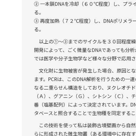
② 一本鎖DNAを冷却（６０℃程度）し、プラ
る。
③ 再度加熱（７２℃程度）し、DNAポリメラ
る。
以上の①～③までのサイクルを３０回程度繰り
開発によって、ごく微量なDNAであっても分
では医学や分子生物学など様々な分野で応用さ
文化財に生物被害が発生した場合、原因となっ
ます。PCRは、このDNA解析を行うための一
なる二重らせん構造をしており、ヌクレオチド
（Ａ）、グアニン（Ｇ）、シトシン（Ｃ）、チ
番（塩基配列）によって決定されています。D
タベースと照合することで生物種を同定するこ
この技術を使って私は装飾古墳壁画から自然落
らに形成された微生物叢（ある環境中に存在す