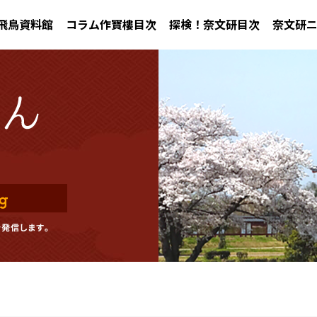
飛鳥資料館
コラム作寶樓目次
探検！奈文研目次
奈文研