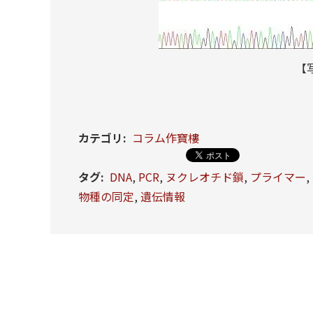
【
カテゴリ
:
コラム作寶樓
タグ
:
DNA
,
PCR
,
ヌクレオチド鎖
,
プライマー
,
物種の同定
,
遺伝情報