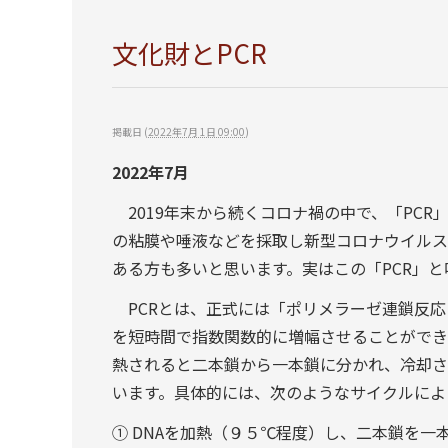
文化財とPCR
掲載日
(
2022年7月 1日 09:00
)
2022年7月
2019年末から続くコロナ禍の中で、「PC
の粘膜や唾液などを採取し新型コロナウイルス
ある方も多いと思います。実はこの「PCR」
PCRとは、正式には「ポリメラーゼ連鎖反応（Poly
を短時間で指数関数的に増幅させることができ
熱されると二本鎖から一本鎖に分かれ、冷却さ
います。具体的には、次のようなサイクルによ
① DNAを加熱（９５℃程度）し、二本鎖を一