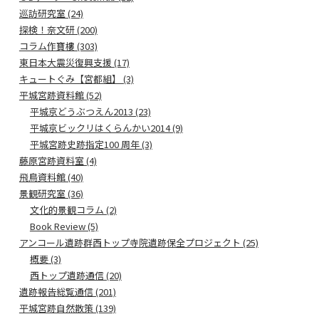
巡訪研究室 (24)
探検！奈文研 (200)
コラム作寶樓 (303)
東日本大震災復興支援 (17)
キュートぐみ【宮都組】 (3)
平城宮跡資料館 (52)
平城京どうぶつえん2013 (23)
平城京ビックリはくらんかい2014 (9)
平城宮跡史跡指定100 周年 (3)
藤原宮跡資料室 (4)
飛鳥資料館 (40)
景観研究室 (36)
文化的景観コラム (2)
Book Review (5)
アンコール遺跡群西トップ寺院遺跡保全プロジェクト (25)
概要 (3)
西トップ遺跡通信 (20)
遺跡報告総覧通信 (201)
平城宮跡自然散策 (139)