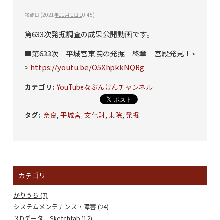
掲載日
(
2021年11月 1日 10:45
)
第633次発掘調査の成果公開動画です。
■第633次 平城宮東院の発掘 終章 宮殿発見！>
>
https://youtu.be/O5XhpkkNQRg
カテゴリ
:
YouTubeなぶんけんチャンネル
タグ
:
奈良
,
平城宮
,
文化財
,
東院
,
発掘
カテゴリ
かりうち (7)
システムメンテナンス・障害 (24)
３Dデータ Sketchfab (12)