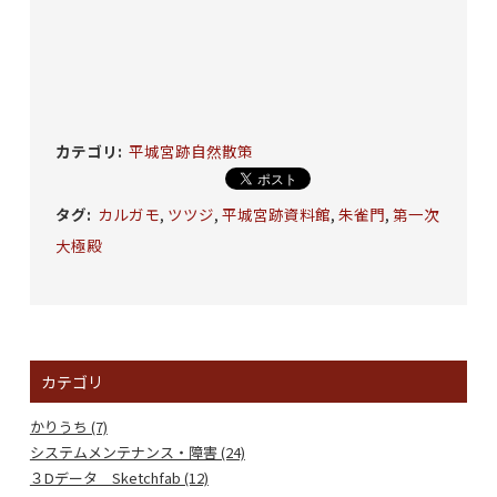
カテゴリ
:
平城宮跡自然散策
タグ
:
カルガモ
,
ツツジ
,
平城宮跡資料館
,
朱雀門
,
第一次
大極殿
カテゴリ
かりうち (7)
システムメンテナンス・障害 (24)
３Dデータ Sketchfab (12)