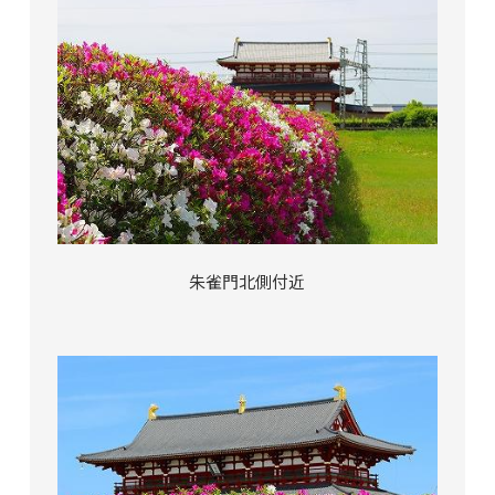
朱雀門北側付近