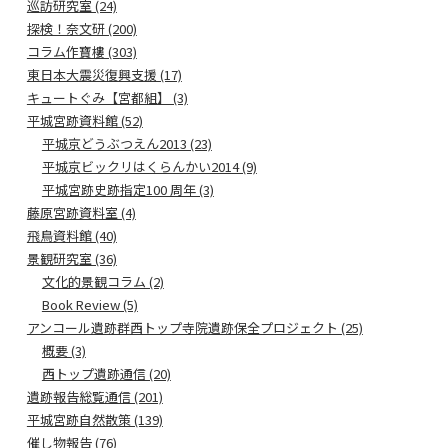
巡訪研究室 (24)
探検！奈文研 (200)
コラム作寶樓 (303)
東日本大震災復興支援 (17)
キュートぐみ【宮都組】 (3)
平城宮跡資料館 (52)
平城京どうぶつえん2013 (23)
平城京ビックリはくらんかい2014 (9)
平城宮跡史跡指定100 周年 (3)
藤原宮跡資料室 (4)
飛鳥資料館 (40)
景観研究室 (36)
文化的景観コラム (2)
Book Review (5)
アンコール遺跡群西トップ寺院遺跡保全プロジェクト (25)
概要 (3)
西トップ遺跡通信 (20)
遺跡報告総覧通信 (201)
平城宮跡自然散策 (139)
催し物報告 (76)