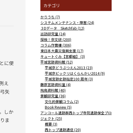
カテゴリ
かりうち (7)
システムメンテナンス・障害 (24)
３Dデータ Sketchfab (12)
巡訪研究室 (24)
探検！奈文研 (200)
コラム作寶樓 (306)
東日本大震災復興支援 (17)
キュートぐみ【宮都組】 (3)
とに使
平城宮跡資料館 (52)
平城京どうぶつえん2013 (23)
平城京ビックリはくらんかい2014 (9)
平城宮跡史跡指定100 周年 (3)
例え
藤原宮跡資料室 (4)
飛鳥資料館 (40)
弓矢
景観研究室 (36)
文化的景観コラム (2)
Book Review (5)
。しか
アンコール遺跡群西トップ寺院遺跡保全プロ
ジェクト (25)
りま
概要 (3)
西トップ遺跡通信 (20)