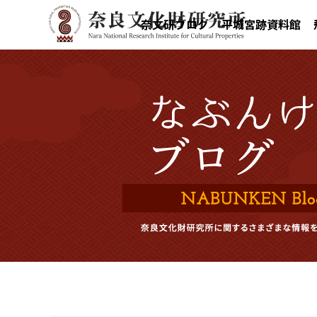
奈文研ブログ
平城宮跡資料館