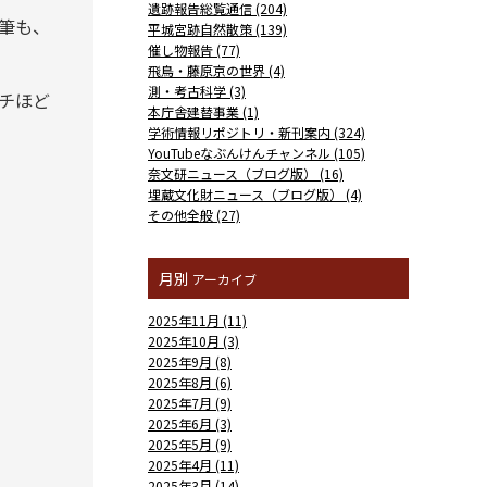
遺跡報告総覧通信 (204)
筆も、
平城宮跡自然散策 (139)
催し物報告 (77)
飛鳥・藤原京の世界 (4)
測・考古科学 (3)
チほど
本庁舎建替事業 (1)
学術情報リポジトリ・新刊案内 (324)
YouTubeなぶんけんチャンネル (105)
奈文研ニュース（ブログ版） (16)
埋蔵文化財ニュース（ブログ版） (4)
その他全般 (27)
月別
アーカイブ
2025年11月 (11)
2025年10月 (3)
2025年9月 (8)
2025年8月 (6)
2025年7月 (9)
2025年6月 (3)
2025年5月 (9)
2025年4月 (11)
2025年3月 (14)