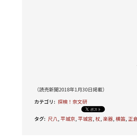
（読売新聞2018年1月30日掲載）
カテゴリ
:
探検！奈文研
タグ
:
尺八
,
平城京
,
平城宮
,
杖
,
楽器
,
横笛
,
正