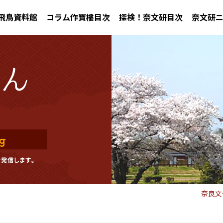
飛鳥資料館
コラム作寶樓目次
探検！奈文研目次
奈文研
奈良文