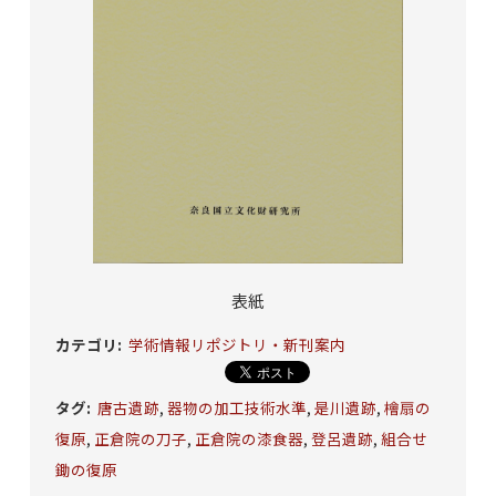
表紙
カテゴリ
:
学術情報リポジトリ・新刊案内
タグ
:
唐古遺跡
,
器物の加工技術水準
,
是川遺跡
,
檜扇の
復原
,
正倉院の刀子
,
正倉院の漆食器
,
登呂遺跡
,
組合せ
鋤の復原