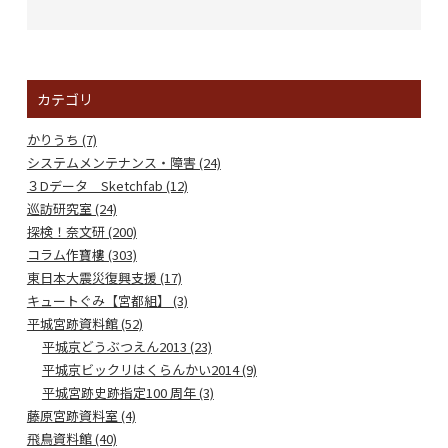
カテゴリ
かりうち (7)
システムメンテナンス・障害 (24)
３Dデータ Sketchfab (12)
巡訪研究室 (24)
探検！奈文研 (200)
コラム作寶樓 (303)
東日本大震災復興支援 (17)
キュートぐみ【宮都組】 (3)
平城宮跡資料館 (52)
平城京どうぶつえん2013 (23)
平城京ビックリはくらんかい2014 (9)
平城宮跡史跡指定100 周年 (3)
藤原宮跡資料室 (4)
飛鳥資料館 (40)