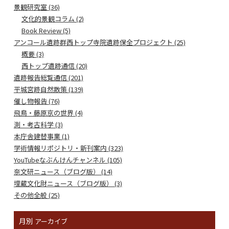
景観研究室 (36)
文化的景観コラム (2)
Book Review (5)
アンコール遺跡群西トップ寺院遺跡保全プロジェクト (25)
概要 (3)
西トップ遺跡通信 (20)
遺跡報告総覧通信 (201)
平城宮跡自然散策 (139)
催し物報告 (76)
飛鳥・藤原京の世界 (4)
測・考古科学 (3)
本庁舎建替事業 (1)
学術情報リポジトリ・新刊案内 (323)
YouTubeなぶんけんチャンネル (105)
奈文研ニュース（ブログ版） (14)
埋蔵文化財ニュース（ブログ版） (3)
その他全般 (25)
月別
アーカイブ