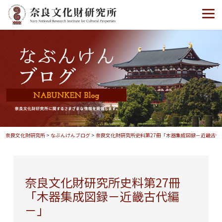
奈良文化財研究所
>
なぶんけんブログ
>
奈良文化財研究所史料第27冊「木器集成図録－近畿古代
奈良文化財研究所史料第27冊
「木器集成図録－近畿古代編
－」