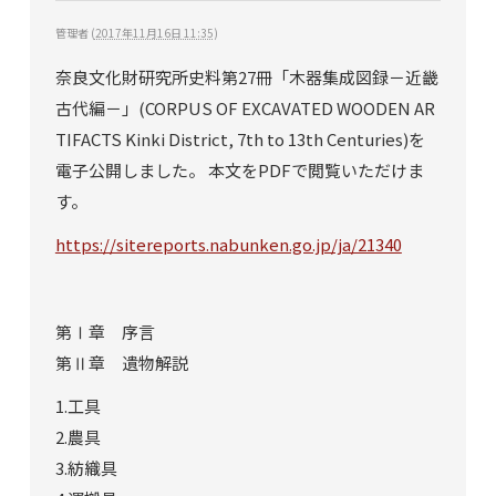
管理者
(
2017年11月16日 11:35
)
奈良文化財研究所史料第27冊「木器集成図録－近畿
古代編－」(CORPUS OF EXCAVATED WOODEN AR
TIFACTS Kinki District, 7th to 13th Centuries)を
電子公開しました。 本文をPDFで閲覧いただけま
す。
https://sitereports.nabunken.go.jp/ja/21340
第Ⅰ章 序言
第Ⅱ章 遺物解説
1.工具
2.農具
3.紡織具