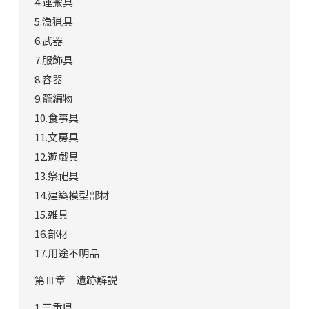
4.運搬具
5.漁猟具
6.武器
7.服飾具
8.容器
9.籠編物
10.食事具
11.文房具
12.遊戯具
13.祭祀具
14.建築模型部材
15.雑具
16.部材
17.用途不明品
第Ⅲ章 遺跡解説
1.三重県