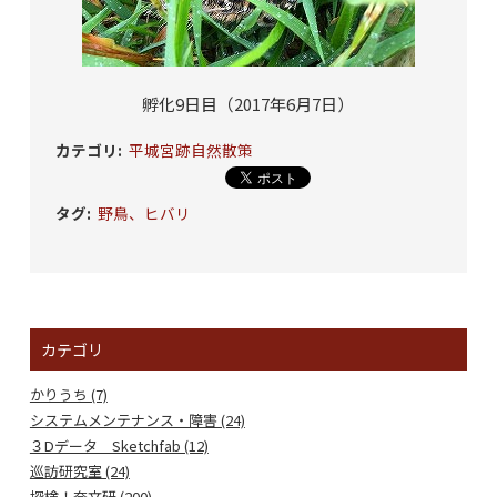
孵化9日目（2017年6月7日）
カテゴリ
:
平城宮跡自然散策
タグ
:
野鳥、ヒバリ
カテゴリ
かりうち (7)
システムメンテナンス・障害 (24)
３Dデータ Sketchfab (12)
巡訪研究室 (24)
探検！奈文研 (200)