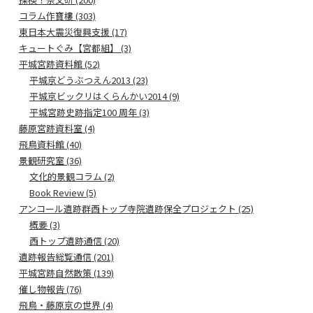
コラム作寶樓 (303)
東日本大震災復興支援 (17)
キュートぐみ【宮都組】 (3)
平城宮跡資料館 (52)
平城京どうぶつえん2013 (23)
平城京ビックリはくらんかい2014 (9)
平城宮跡史跡指定100 周年 (3)
藤原宮跡資料室 (4)
飛鳥資料館 (40)
景観研究室 (36)
文化的景観コラム (2)
Book Review (5)
アンコール遺跡群西トップ寺院遺跡保全プロジェクト (25)
概要 (3)
西トップ遺跡通信 (20)
遺跡報告総覧通信 (201)
平城宮跡自然散策 (139)
催し物報告 (76)
飛鳥・藤原京の世界 (4)