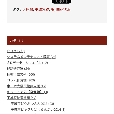
タグ
:
大極殿
,
平城宮跡
,
梅
,
開花状況
カテゴリ
かりうち (7)
システムメンテナンス・障害 (24)
３Dデータ Sketchfab (12)
巡訪研究室 (24)
探検！奈文研 (200)
コラム作寶樓 (303)
東日本大震災復興支援 (17)
キュートぐみ【宮都組】 (3)
平城宮跡資料館 (52)
平城京どうぶつえん2013 (23)
平城京ビックリはくらんかい2014 (9)