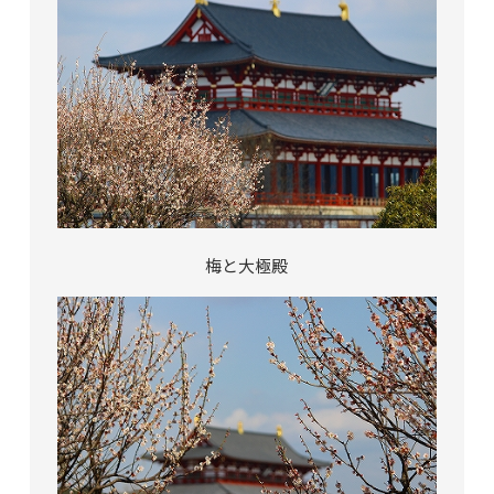
梅と大極殿