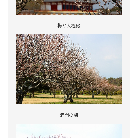
梅と大極殿
満開の梅