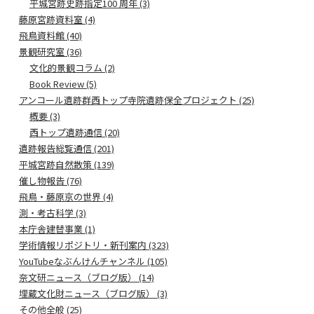
平城宮跡史跡指定100 周年 (3)
藤原宮跡資料室 (4)
飛鳥資料館 (40)
景観研究室 (36)
文化的景観コラム (2)
Book Review (5)
アンコール遺跡群西トップ寺院遺跡保全プロジェクト (25)
概要 (3)
西トップ遺跡通信 (20)
遺跡報告総覧通信 (201)
平城宮跡自然散策 (139)
催し物報告 (76)
飛鳥・藤原京の世界 (4)
測・考古科学 (3)
本庁舎建替事業 (1)
学術情報リポジトリ・新刊案内 (323)
YouTubeなぶんけんチャンネル (105)
奈文研ニュース（ブログ版） (14)
埋蔵文化財ニュース（ブログ版） (3)
その他全般 (25)