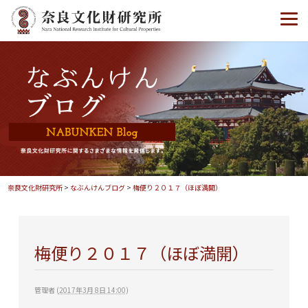
奈良文化財研究所
>
なぶんけんブログ
>
梅便り２０１７（ほぼ満開）
梅便り２０１７（ほぼ満開）
管理者
(
2017年3月 8日 14:00
)