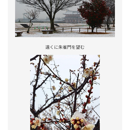
遠くに朱雀門を望む