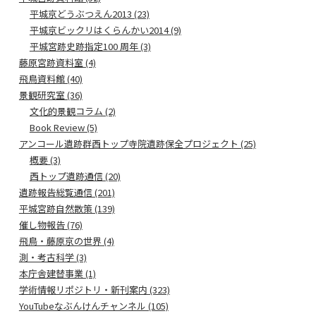
平城京どうぶつえん2013 (23)
平城京ビックリはくらんかい2014 (9)
平城宮跡史跡指定100 周年 (3)
藤原宮跡資料室 (4)
飛鳥資料館 (40)
景観研究室 (36)
文化的景観コラム (2)
Book Review (5)
アンコール遺跡群西トップ寺院遺跡保全プロジェクト (25)
概要 (3)
西トップ遺跡通信 (20)
遺跡報告総覧通信 (201)
平城宮跡自然散策 (139)
催し物報告 (76)
飛鳥・藤原京の世界 (4)
測・考古科学 (3)
本庁舎建替事業 (1)
学術情報リポジトリ・新刊案内 (323)
YouTubeなぶんけんチャンネル (105)