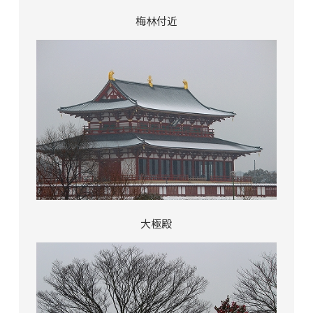
梅林付近
大極殿