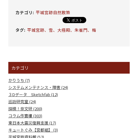
カテゴリ
:
平城宮跡自然散策
タグ
:
平城宮跡、雪、大極殿、朱雀門、梅
カテゴリ
かりうち (7)
システムメンテナンス・障害 (24)
３Dデータ Sketchfab (12)
巡訪研究室 (24)
探検！奈文研 (200)
コラム作寶樓 (303)
東日本大震災復興支援 (17)
キュートぐみ【宮都組】 (3)
平城宮跡資料館 (52)