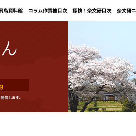
飛鳥資料館
コラム作寶樓目次
探検！奈文研目次
奈文研