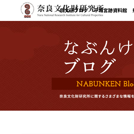
奈文研ブログ
平城宮跡資料館