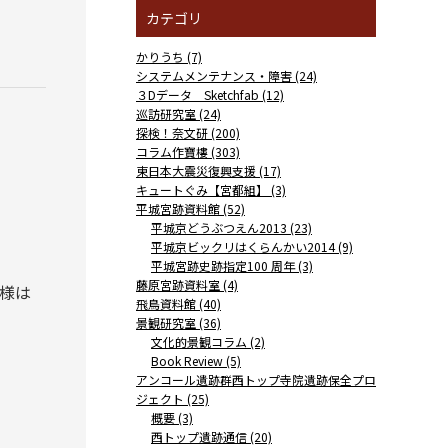
カテゴリ
かりうち (7)
システムメンテナンス・障害 (24)
３Dデータ Sketchfab (12)
巡訪研究室 (24)
探検！奈文研 (200)
コラム作寶樓 (303)
東日本大震災復興支援 (17)
キュートぐみ【宮都組】 (3)
平城宮跡資料館 (52)
平城京どうぶつえん2013 (23)
平城京ビックリはくらんかい2014 (9)
平城宮跡史跡指定100 周年 (3)
藤原宮跡資料室 (4)
様は
飛鳥資料館 (40)
景観研究室 (36)
文化的景観コラム (2)
Book Review (5)
アンコール遺跡群西トップ寺院遺跡保全プロ
ジェクト (25)
概要 (3)
西トップ遺跡通信 (20)