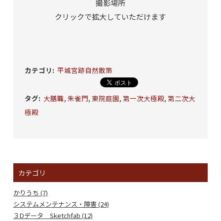
撮影場所
クリックで拡大していただけます
カテゴリ
:
平城宮跡自然散策
タグ
:
大膳職
,
朱雀門
,
東院庭園
,
第一次大極殿
,
第二次大
極殿
カテゴリ
かりうち (7)
システムメンテナンス・障害 (24)
３Dデータ Sketchfab (12)