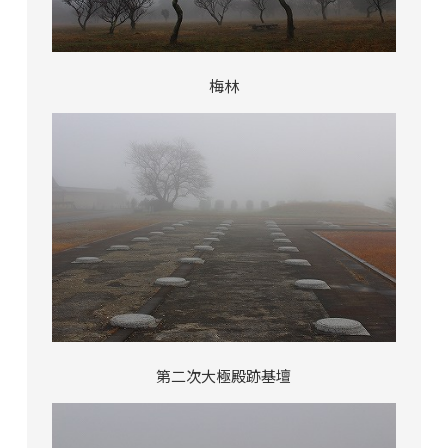
梅林
第二次大極殿跡基壇