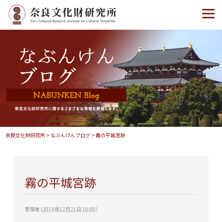
奈良文化財研究所
>
なぶんけんブログ
>
霧の平城宮跡
霧の平城宮跡
管理者
(
2016年12月21日 10:00
)