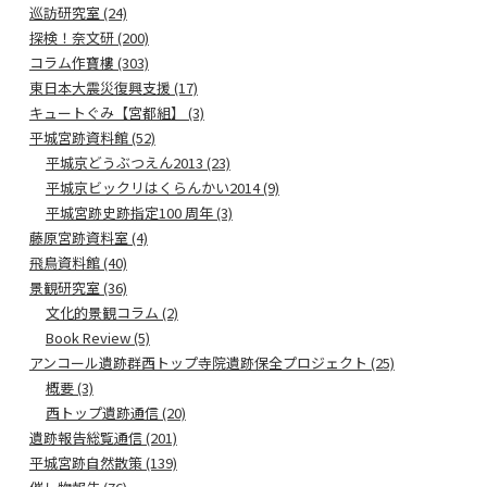
巡訪研究室 (24)
探検！奈文研 (200)
コラム作寶樓 (303)
東日本大震災復興支援 (17)
キュートぐみ【宮都組】 (3)
平城宮跡資料館 (52)
平城京どうぶつえん2013 (23)
平城京ビックリはくらんかい2014 (9)
平城宮跡史跡指定100 周年 (3)
藤原宮跡資料室 (4)
飛鳥資料館 (40)
景観研究室 (36)
文化的景観コラム (2)
Book Review (5)
アンコール遺跡群西トップ寺院遺跡保全プロジェクト (25)
概要 (3)
西トップ遺跡通信 (20)
遺跡報告総覧通信 (201)
平城宮跡自然散策 (139)