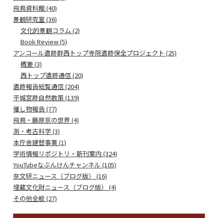
飛鳥資料館 (40)
景観研究室 (36)
文化的景観コラム (2)
Book Review (5)
アンコール遺跡群西トップ寺院遺跡保全プロジェクト (25)
概要 (3)
西トップ遺跡通信 (20)
遺跡報告総覧通信 (204)
平城宮跡自然散策 (139)
催し物報告 (77)
飛鳥・藤原京の世界 (4)
測・考古科学 (3)
本庁舎建替事業 (1)
学術情報リポジトリ・新刊案内 (324)
YouTubeなぶんけんチャンネル (105)
奈文研ニュース（ブログ版） (16)
埋蔵文化財ニュース（ブログ版） (4)
その他全般 (27)