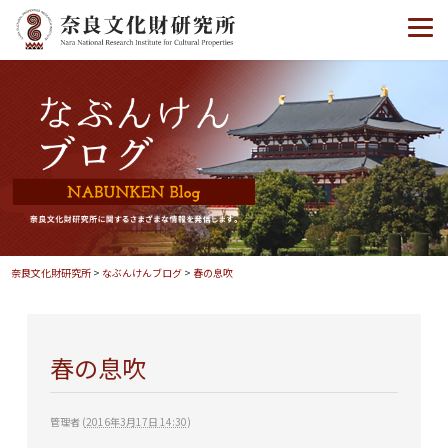
奈良文化財研究所
>
なぶんけんブログ
>
春の息吹
春の息吹
管理者
(
2016年3月17日 14:30
)