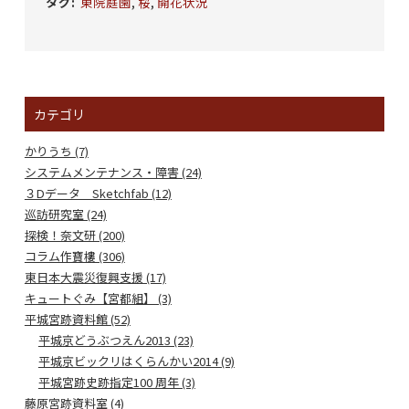
タグ
:
東院庭園
,
桜
,
開花状況
カテゴリ
かりうち (7)
システムメンテナンス・障害 (24)
３Dデータ Sketchfab (12)
巡訪研究室 (24)
探検！奈文研 (200)
コラム作寶樓 (306)
東日本大震災復興支援 (17)
キュートぐみ【宮都組】 (3)
平城宮跡資料館 (52)
平城京どうぶつえん2013 (23)
平城京ビックリはくらんかい2014 (9)
平城宮跡史跡指定100 周年 (3)
藤原宮跡資料室 (4)