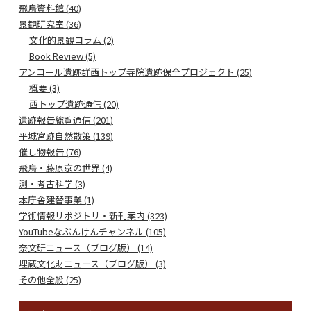
飛鳥資料館 (40)
景観研究室 (36)
文化的景観コラム (2)
Book Review (5)
アンコール遺跡群西トップ寺院遺跡保全プロジェクト (25)
概要 (3)
西トップ遺跡通信 (20)
遺跡報告総覧通信 (201)
平城宮跡自然散策 (139)
催し物報告 (76)
飛鳥・藤原京の世界 (4)
測・考古科学 (3)
本庁舎建替事業 (1)
学術情報リポジトリ・新刊案内 (323)
YouTubeなぶんけんチャンネル (105)
奈文研ニュース（ブログ版） (14)
埋蔵文化財ニュース（ブログ版） (3)
その他全般 (25)