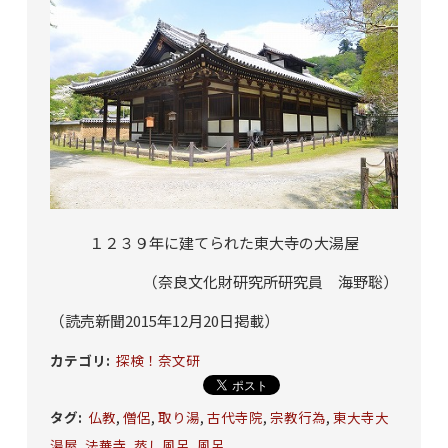
１２３９年に建てられた東大寺の大湯屋
（奈良文化財研究所研究員 海野聡）
（読売新聞2015年12月20日掲載）
カテゴリ
:
探検！奈文研
タグ
:
仏教
,
僧侶
,
取り湯
,
古代寺院
,
宗教行為
,
東大寺大
湯屋
,
法華寺
,
蒸し風呂
,
風呂