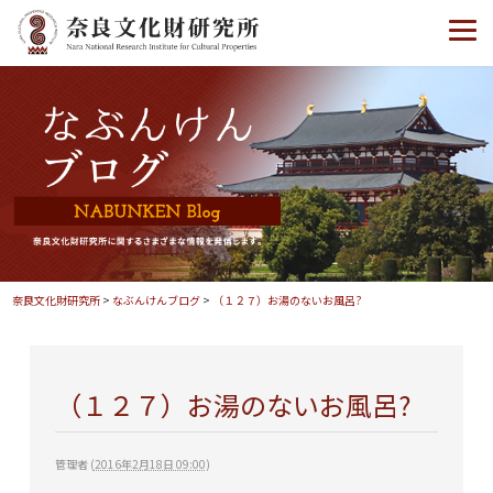
奈良文化財研究所
>
なぶんけんブログ
>
（１２７）お湯のないお風呂?
（１２７）お湯のないお風呂?
管理者
(
2016年2月18日 09:00
)