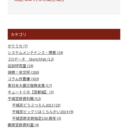
カテゴリ
かりうち (7)
システムメンテナンス・障害 (24)
３Dデータ Sketchfab (12)
巡訪研究室 (24)
探検！奈文研 (200)
コラム作寶樓 (303)
東日本大震災復興支援 (17)
キュートぐみ【宮都組】 (3)
平城宮跡資料館 (52)
平城京どうぶつえん2013 (23)
平城京ビックリはくらんかい2014 (9)
平城宮跡史跡指定100 周年 (3)
藤原宮跡資料室 (4)