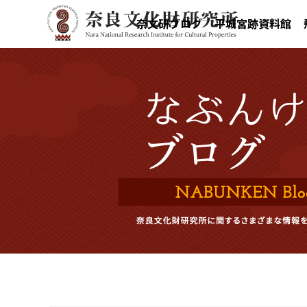
奈文研ブログ
平城宮跡資料館