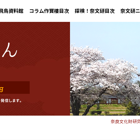
飛鳥資料館
コラム作寶樓目次
探検！奈文研目次
奈文研
奈良文化財研