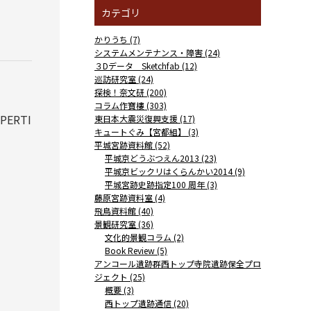
カテゴリ
かりうち (7)
システムメンテナンス・障害 (24)
３Dデータ Sketchfab (12)
巡訪研究室 (24)
探検！奈文研 (200)
コラム作寶樓 (303)
PERTI
東日本大震災復興支援 (17)
キュートぐみ【宮都組】 (3)
平城宮跡資料館 (52)
平城京どうぶつえん2013 (23)
平城京ビックリはくらんかい2014 (9)
平城宮跡史跡指定100 周年 (3)
藤原宮跡資料室 (4)
飛鳥資料館 (40)
景観研究室 (36)
文化的景観コラム (2)
Book Review (5)
アンコール遺跡群西トップ寺院遺跡保全プロ
ジェクト (25)
概要 (3)
西トップ遺跡通信 (20)