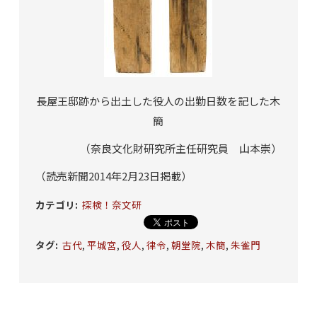
長屋王邸跡から出土した役人の出勤日数を記した木
簡
（奈良文化財研究所主任研究員 山本崇）
（読売新聞2014年2月23日掲載）
カテゴリ
:
探検！奈文研
タグ
:
古代
,
平城宮
,
役人
,
律令
,
朝堂院
,
木簡
,
朱雀門