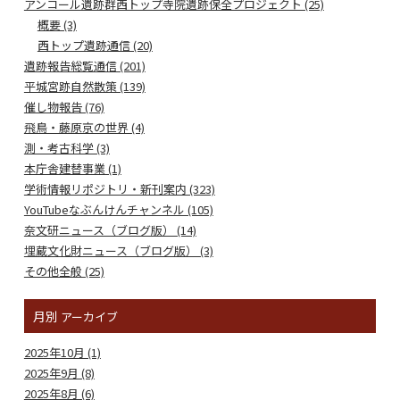
アンコール遺跡群西トップ寺院遺跡保全プロジェクト (25)
概要 (3)
西トップ遺跡通信 (20)
遺跡報告総覧通信 (201)
平城宮跡自然散策 (139)
催し物報告 (76)
飛鳥・藤原京の世界 (4)
測・考古科学 (3)
本庁舎建替事業 (1)
学術情報リポジトリ・新刊案内 (323)
YouTubeなぶんけんチャンネル (105)
奈文研ニュース（ブログ版） (14)
埋蔵文化財ニュース（ブログ版） (3)
その他全般 (25)
月別
アーカイブ
2025年10月 (1)
2025年9月 (8)
2025年8月 (6)