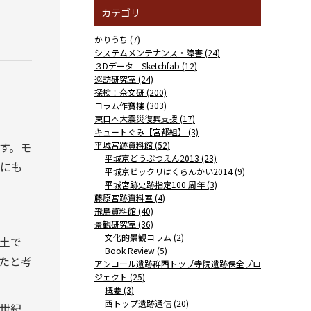
カテゴリ
かりうち (7)
システムメンテナンス・障害 (24)
３Dデータ Sketchfab (12)
巡訪研究室 (24)
探検！奈文研 (200)
コラム作寶樓 (303)
東日本大震災復興支援 (17)
キュートぐみ【宮都組】 (3)
す。モ
平城宮跡資料館 (52)
平城京どうぶつえん2013 (23)
にも
平城京ビックリはくらんかい2014 (9)
平城宮跡史跡指定100 周年 (3)
藤原宮跡資料室 (4)
飛鳥資料館 (40)
景観研究室 (36)
文化的景観コラム (2)
土で
Book Review (5)
たと考
アンコール遺跡群西トップ寺院遺跡保全プロ
ジェクト (25)
概要 (3)
西トップ遺跡通信 (20)
世紀