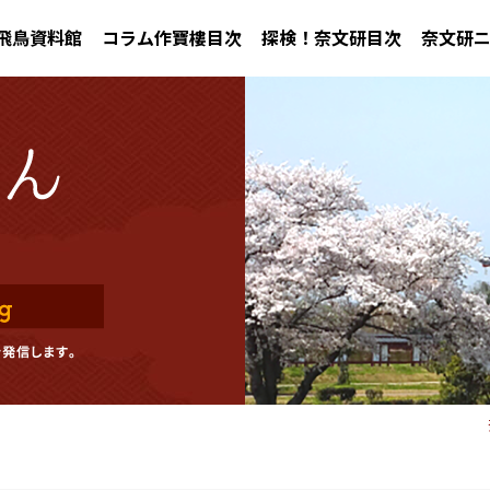
飛鳥資料館
コラム作寶樓目次
探検！奈文研目次
奈文研