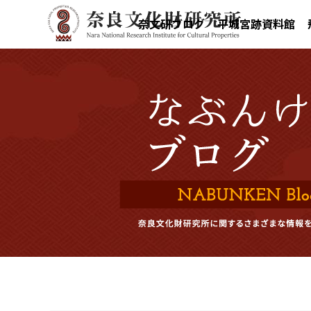
奈文研ブログ
平城宮跡資料館