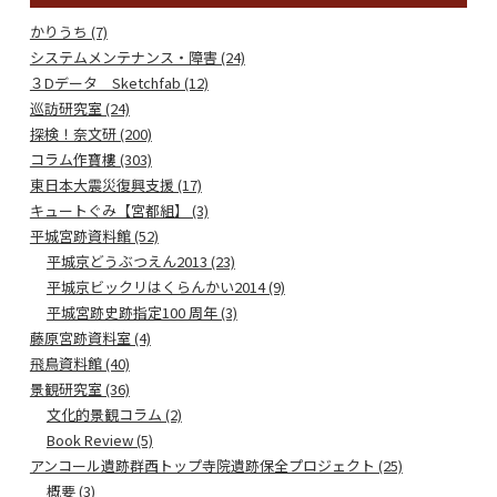
かりうち (7)
システムメンテナンス・障害 (24)
３Dデータ Sketchfab (12)
巡訪研究室 (24)
探検！奈文研 (200)
コラム作寶樓 (303)
東日本大震災復興支援 (17)
キュートぐみ【宮都組】 (3)
平城宮跡資料館 (52)
平城京どうぶつえん2013 (23)
平城京ビックリはくらんかい2014 (9)
平城宮跡史跡指定100 周年 (3)
藤原宮跡資料室 (4)
飛鳥資料館 (40)
景観研究室 (36)
文化的景観コラム (2)
Book Review (5)
アンコール遺跡群西トップ寺院遺跡保全プロジェクト (25)
概要 (3)