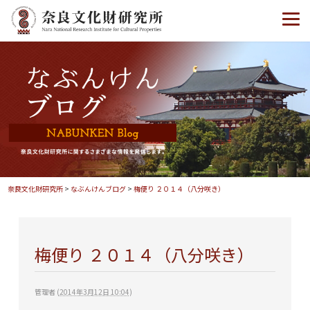
奈良文化財研究所
>
なぶんけんブログ
>
梅便り ２０１４（八分咲き）
梅便り ２０１４（八分咲き）
管理者
(
2014年3月12日 10:04
)