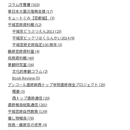
コラム作寶樓 (303)
東日本大震災復興支援 (17)
キュートぐみ【宮都組】 (3)
平城宮跡資料館 (52)
平城京どうぶつえん2013 (23)
平城京ビックリはくらんかい2014 (9)
平城宮跡史跡指定100 周年 (3)
藤原宮跡資料室 (4)
飛鳥資料館 (40)
景観研究室 (36)
文化的景観コラム (2)
Book Review (5)
アンコール遺跡群西トップ寺院遺跡保全プロジェクト (25)
概要 (3)
西トップ遺跡通信 (20)
遺跡報告総覧通信 (201)
平城宮跡自然散策 (139)
催し物報告 (76)
飛鳥・藤原京の世界 (4)