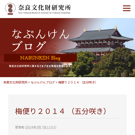
奈良文化財研究所
>
なぶんけんブログ
>
梅便り２０１４ （五分咲き）
梅便り２０１４ （五分咲き）
管理者
(
2014年3月 7日 12:02
)