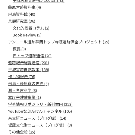
平城宮跡史跡指定100 周年 (3)
藤原宮跡資料室 (4)
飛鳥資料館 (40)
景観研究室 (36)
文化的景観コラム (2)
Book Review (5)
アンコール遺跡群西トップ寺院遺跡保全プロジェクト (25)
概要 (3)
西トップ遺跡通信 (20)
遺跡報告総覧通信 (201)
平城宮跡自然散策 (139)
催し物報告 (76)
飛鳥・藤原京の世界 (4)
測・考古科学 (3)
本庁舎建替事業 (1)
学術情報リポジトリ・新刊案内 (323)
YouTubeなぶんけんチャンネル (105)
奈文研ニュース（ブログ版） (14)
埋蔵文化財ニュース（ブログ版） (3)
その他全般 (25)