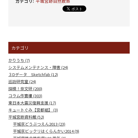
カテゴリ
:
平城宮跡自然散策
カテゴリ
かりうち (7)
システムメンテナンス・障害 (24)
３Dデータ Sketchfab (12)
巡訪研究室 (24)
探検！奈文研 (200)
コラム作寶樓 (303)
東日本大震災復興支援 (17)
キュートぐみ【宮都組】 (3)
平城宮跡資料館 (52)
平城京どうぶつえん2013 (23)
平城京ビックリはくらんかい2014 (9)