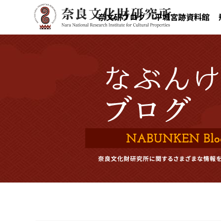
奈文研ブログ
平城宮跡資料館