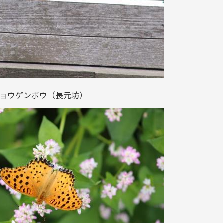
ョウゲンボウ（長元坊）