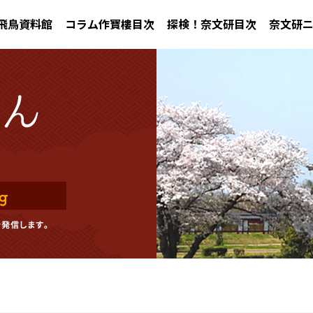
飛鳥資料館
コラム作寶樓目次
探検！奈文研目次
奈文研