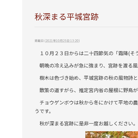
秋深まる平城宮跡
掲載日
(
2021年10月25日 13:20
)
１０月２３日からは二十四節気の「霜降(そう
朝晩の冷え込みが急に強まり、宮跡を渡る風
樹木は色づき始め、平城宮跡の秋の風物詩と
散策の道すがら、推定宮内省の屋根に野鳥が
チョウゲンボウは秋から冬にかけて平地の農
うです。
秋が深まる宮跡に是非一度お越しください。