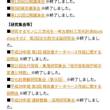
■
第120回公開講演会
※終了しました。
■
第9回東京講演会
※終了しました。
■
第121回公開講演会
※終了しました。
【研究集会等】
■
研究するモノに三次元を―考古資料三次元計測Work
shopその2 第2回文化財方法論研究会
※終了しまし
た。
■
平成29年度 第1回 報告書データベース作成に関する
説明会
※終了しました。
■
第21回古代官衙・集落研究集会「地方官衙政庁域の
変遷と特質」
※終了しました。
■
文化的景観研究集会（第９回）
※終了しました。
■
平成29年度 第2回 報告書データベース作成に関する
説明会
※終了しました。
■
平成29年度 遺跡整備・活用研究集会
※終了しまし
た。