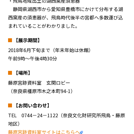
・飛鳥地域出土の湖西窯産須恵器
静岡県湖西市から愛知県豊橋市にかけて分布する湖
西窯産の須恵器が、飛鳥時代後半の宮都へ多数運び込
まれていることがわかりました。
【展示期間】
2018年6月下旬まで（年末年始は休館）
午前9時～午後4時30分
【場所】
藤原宮跡資料室 玄関ロビー
（奈良県橿原市木之本町94-1）
【お問い合わせ】
TEL 0744－24－1122（奈良文化財研究所飛鳥・藤原
地区）
藤原宮跡資料室サイトはこちらへ