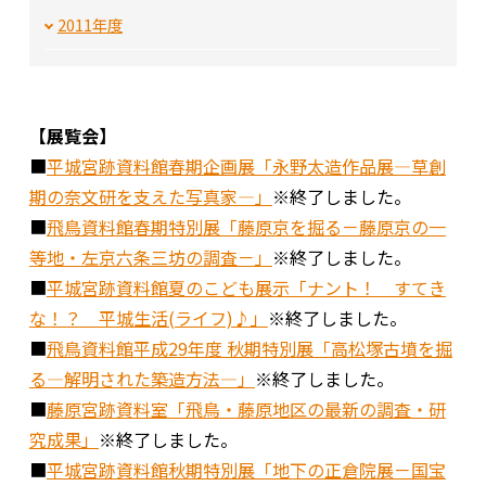
2011年度
【展覧会】
■
平城宮跡資料館春期企画展「永野太造作品展―草創
期の奈文研を支えた写真家―」
※終了しました。
■
飛鳥資料館春期特別展「藤原京を掘る－藤原京の一
等地・左京六条三坊の調査－」
※終了しました。
■
平城宮跡資料館夏のこども展示「ナント！ すてき
な！？ 平城生活(ライフ)♪」
※終了しました。
■
飛鳥資料館平成29年度 秋期特別展「高松塚古墳を掘
る―解明された築造方法―」
※終了しました。
■
藤原宮跡資料室「飛鳥・藤原地区の最新の調査・研
究成果」
※終了しました。
■
平城宮跡資料館秋期特別展「地下の正倉院展－国宝