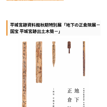
平城宮跡資料館秋期特別展「地下の正倉院展－
国宝 平城宮跡出土木簡－」