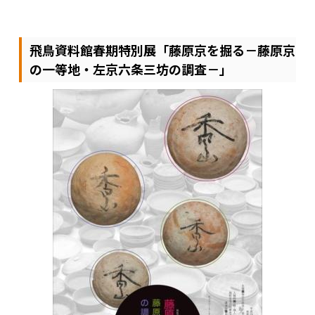
飛鳥資料館春期特別展「藤原京を掘る－藤原京
の一等地・左京六条三坊の調査－」