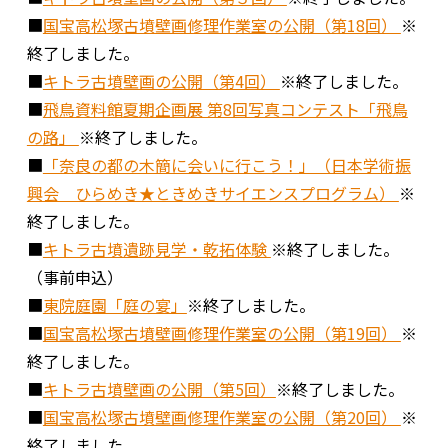
■
国宝高松塚古墳壁画修理作業室の公開（第18回）
※
終了しました。
■
キトラ古墳壁画の公開（第4回）
※終了しました。
■
飛鳥資料館夏期企画展 第8回写真コンテスト「飛鳥
の路」
※終了しました。
■
「奈良の都の木簡に会いに行こう！」（日本学術振
興会 ひらめき★ときめきサイエンスプログラム）
※
終了しました。
■
キトラ古墳遺跡見学・乾拓体験
※終了しました。
（事前申込）
■
東院庭園「庭の宴」
※終了しました。
■
国宝高松塚古墳壁画修理作業室の公開（第19回）
※
終了しました。
■
キトラ古墳壁画の公開（第5回）
※終了しました。
■
国宝高松塚古墳壁画修理作業室の公開（第20回）
※
終了しました。