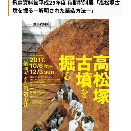
飛鳥資料館平成29年度 秋期特別展「高松塚古
墳を掘る―解明された築造方法―」