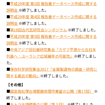
■
平成29年度 第3回 報告書データベース作成に関する
説明会
※終了しました。
■
平成29年度 第4回 報告書データベース作成に関する
説明会
※終了しました。
■
第18回古代瓦研究会シンポジウム
※終了しました。
■
平成29年度 第5回 報告書データベース作成に関する
説明会
※終了しました。
■
中央アジア旧石器研究集会「カザフ平原から古日本
列島へ：ユーラシア広域編年の可能性」
※終了しまし
た。
■
保存科学研究集会2017「金属製遺物の調査・研究に
関する最近の動向」
※終了しました。
【その他】
■
国宝高松塚古墳壁画修理作業室の公開（第17回）
※
終了しました。
■
キトラ古墳壁画の公開（第３回）
※終了しました。