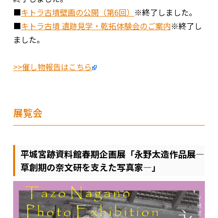
■
キトラ古墳壁画の公開（第6回）
※終了しました。
■
キトラ古墳 遺跡見学・乾拓体験会のご案内
※終了し
ました。
>>催し物報告はこちら
展覧会
平城宮跡資料館春期企画展「永野太造作品展―
草創期の奈文研を支えた写真家―」