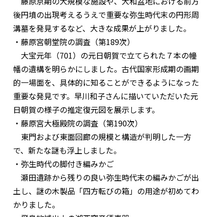
藤原京期の大規模な施設や、大和盆地における前方
後円墳の出現考えるうえで重要な弥生時代末の円形周
溝墓を発見するなど、大きな成果が上がりました。
・藤原宮朝堂院の調査（第189次）
大宝元年（701）の元日朝賀で立てられた７本の幢
幡の遺構を明らかにしました。古代国家形成期の画期
的一場面を、具体的に知ることができるようになった
重要な発見です。早川和子さんに描いていただいた元
日朝賀の様子の推定復元図を展示します。
・藤原宮大極殿院の調査（第190次）
東門および東面回廊の規模と構造が判明した一方
で、新たな謎も浮上しました。
・弥生時代の脚付き編みかご
瀬田遺跡から残りの良い弥生時代末の編みかごが出
土し、謎の木製品「四方転びの箱」の用途が初めてわ
かりました。