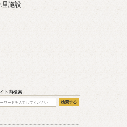
管理施設
大字阿部山67
 四神の館1階
11月）
～2月）
※入室は閉室30分前まで
平日）
月曜日
（祝日の場合は翌日）
年末年始
閉室する場合が
あります。
イト内検索
検索する
は