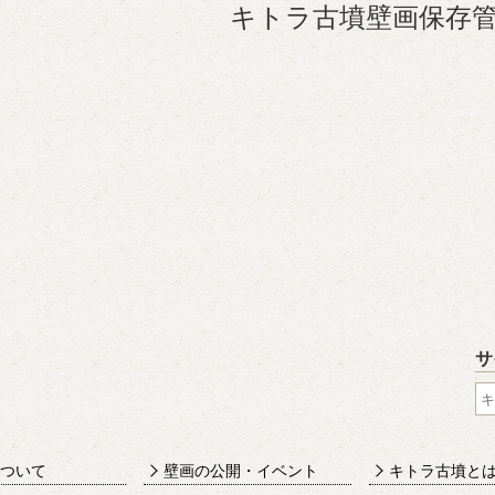
キトラ古墳壁画保存
所在地
〒634-0134
奈良県高市郡明日香村
キトラ古墳壁画体験館
開室時間
9:30～17:00（3月～
9:30～16:30（12月
閉室日
水曜（祝日の場合は翌
4、7、11、2月の第2
※作業等により臨時に
入場料
無料
サ
ついて
壁画の公開・イベント
キトラ古墳と