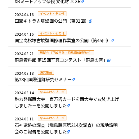
XRミートアップ奈良 文化財 × XR
イベント・その他
2024.04.16
国宝キトラ古墳壁画の公開（第31回）
イベント・その他
2024.04.16
国宝高松塚古墳壁画修理作業室の公開（第45回）
展覧会（平城宮跡・飛鳥資料館Web）
2024.03.21
飛鳥資料館 第15回写真コンテスト「飛鳥の音」
研究集会
2024.03.18
第28回国際遺跡研究セミナー
なぶんけんブログ
2024.03.14
魅力発掘西大寺－百万塔カードを西大寺でお焚き上げ
しました－を公開しました
なぶんけんブログ
2024.03.11
石神遺跡の調査（飛鳥藤原第214次調査）の現地説明
会のご報告を公開しました