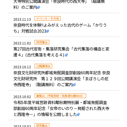
大寺特別公開講演会「奈良時代の西大寺」（聴講無
料）のご案内
イベント・その他
2023.11.13
奈良時代を体験!!よみがえった古代のゲーム「かりう
ち」対戦試合2023
研究集会
2023.11.02
第27回古代官衙・集落研究集会「古代集落の構造と変
遷４」(古代集落を考える４)
公開講演会
2023.10.12
奈良文化財研究所都城発掘調査部創設60周年記念 奈良
文化財研究所 第１２９回公開講演会「まぼろしの尼
寺西隆寺」（聴講無料）のご案内
展覧会（平城宮跡・飛鳥資料館Web）
2023.10.02
令和5年度平城宮跡資料館秋期特別展・都城発掘調査
部創設60周年記念「女帝のいのり－発掘された西大寺
と西隆寺－」の情報を公開しました
研究集会
2023.10.02