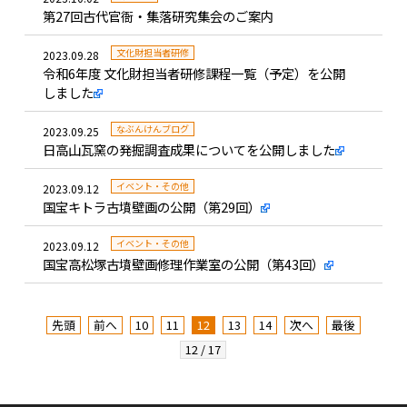
第27回古代官衙・集落研究集会のご案内
文化財担当者研修
2023.09.28
令和6年度 文化財担当者研修課程一覧（予定）を公開
しました
なぶんけんブログ
2023.09.25
日高山瓦窯の発掘調査成果についてを公開しました
イベント・その他
2023.09.12
国宝キトラ古墳壁画の公開（第29回）
イベント・その他
2023.09.12
国宝高松塚古墳壁画修理作業室の公開（第43回）
先頭
前へ
10
11
12
13
14
次へ
最後
12 / 17