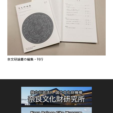
奈文研論叢の編集・刊行