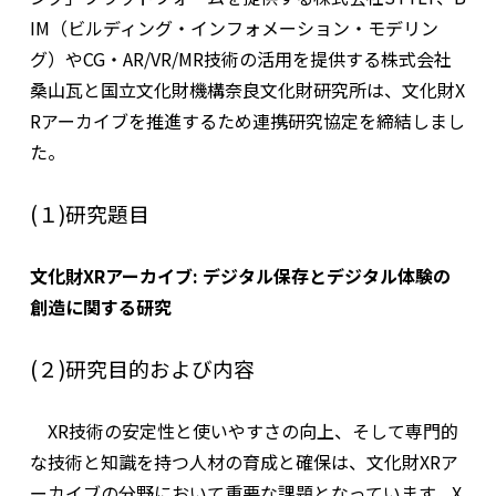
IM
（ビルディング・インフォメーション・モデリン
グ）や
CG
・
AR/VR/MR
技術の活用を提供する株式会社
桑山瓦と国立文化財機構奈良文化財研究所は、文化財
X
R
アーカイブを推進するため連携研究協定を締結しまし
た。
(１)研究題目
文化財
XR
アーカイブ
:
デジタル保存とデジタル体験の
創造に関する研究
(２)研究目的および内容
XR
技術の安定性と使いやすさの向上、そして専門的
な技術と知識を持つ人材の育成と確保は、文化財
XR
ア
ーカイブの分野において重要な課題となっています。
X