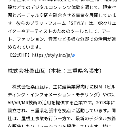
設などでのデジタルコンテンツ体験を通じて、現実空
間とバーチャル空間を融合させる事業を展開していま
す。彼らのプラットフォーム「
STYLY
」は、
XR
クリエ
イターやアーティストのためのツールとして、アー
ト、ファッション、音楽など多様な分野での活用が進
められています。
【公式HP】
https://styly.inc/ja/
株式会社桑山瓦（本社：三重県名張市）
株式会社桑山瓦は、主に建築業界向けに
BIM
（ビル
ディング・インフォメーション・モデリング）や
CG
、
AR/VR/MR
技術の活用を提供する企業です。
2018
年に
設立され、三重県名張市を拠点に活動しています。同
社は、屋根工事業も行う一方で、最新のデジタル技術
を駆使したソリューションを提供しています。特に、