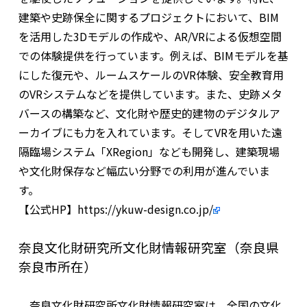
建築や史跡保全に関するプロジェクトにおいて、
BIM
を活用した
3D
モデルの作成や、
AR/VR
による仮想空間
での体験提供を行っています。例えば、
BIM
モデルを基
にした復元や、ルームスケールの
VR
体験、安全教育用
の
VR
システムなどを提供しています。また、史跡メタ
バースの構築など、文化財や歴史的建物のデジタルア
ーカイブにも力を入れています。そして
VR
を用いた遠
隔臨場システム「
XRegion
」なども開発し、建築現場
や文化財保存など幅広い分野での利用が進んでいま
す。
【公式HP】
https://ykuw-design.co.jp/
奈良文化財研究所文化財情報研究室（奈良県
奈良市所在）
奈良文化財研究所文化財情報研究室は、全国の文化