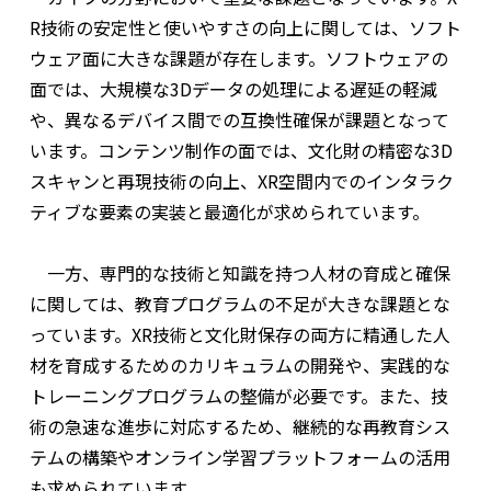
R
技術の安定性と使いやすさの向上に関しては、ソフト
ウェア面に大きな課題が存在します。ソフトウェアの
面では、大規模な
3D
データの処理による遅延の軽減
や、異なるデバイス間での互換性確保が課題となって
います。コンテンツ制作の面では、文化財の精密な
3D
スキャンと再現技術の向上、
XR
空間内でのインタラク
ティブな要素の実装と最適化が求められています。
一方、専門的な技術と知識を持つ人材の育成と確保
に関しては、教育プログラムの不足が大きな課題とな
っています。
XR
技術と文化財保存の両方に精通した人
材を育成するためのカリキュラムの開発や、実践的な
トレーニングプログラムの整備が必要です。また、技
術の急速な進歩に対応するため、継続的な再教育シス
テムの構築やオンライン学習プラットフォームの活用
も求められています。