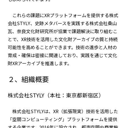
これらの課題に
XR
プラットフォームを提供する株式
会社
STYLY
、史跡メタバースを実践する株式会社桑山
瓦、奈良文化財研究所が協業で課題解決に取り組むこ
とで、
XR
技術を活用した文化財アーカイブの質と持続
可能性を高めることができます。技術の進歩と人材の
育成・確保は密接に関連しており、実践を通じて文化
財
XR
アーカイブを推進します。
２、組織概要
株式会社STYLY（本社：東京都新宿区）
株式会社
STYLY
は、
XR
（拡張現実）技術を活用した
「空間コンピューティング」プラットフォームを提供
する企業です。
2016
年に設立され、都市空間や商業施