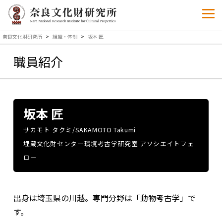
奈良文化財研究所
>
組織・体制
>
坂本 匠
職員紹介
坂本 匠
サカモト タクミ/SAKAMOTO Takumi
埋蔵文化財センター環境考古学研究室 アソシエイトフェ
ロー
出身は埼玉県の川越。専門分野は「動物考古学」で
す。