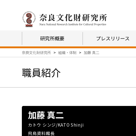
研究所概要
プレスリリース
奈良文化財研究所
>
組織・体制
>
加藤 真二
職員紹介
加藤 真二
カトウ シンジ/KATO Shinji
飛鳥資料館長