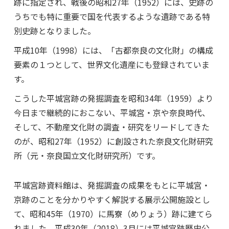
跡に指定され、戦後の昭和27年（1952）には、史跡の
うちでも特に重要で国を代表するような遺跡である特
別史跡となりました。
平成10年（1998）には、「古都奈良の文化財」の構成
要素の１つとして、世界文化遺産にも登録されていま
す。
こうした平城宮跡の発掘調査を昭和34年（1959）より
今日まで継続的におこない、平城宮・京や奈良時代、
そして、不動産文化財の調査・研究をリードしてきた
のが、昭和27年（1952）に創設された奈良文化財研究
所（元・奈良国立文化財研究所）です。
平城宮跡資料館は、発掘調査の成果をもとに平城宮・
京跡のことを分かりやすく解説する展示公開施設とし
て、昭和45年（1970）に馬寮（めりょう）跡に建てら
れました。平成30年（2018）3月には平城宮跡歴史公